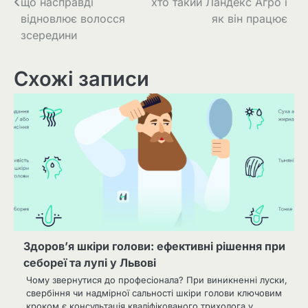
що насправді
хто такий Ландекс Агро і
відновлює волосся
як він працює
зсередини
Схожі записи
Здоров’я шкіри голови: ефективні рішення при
себореї та лупі у Львові
Чому звернутися до професіонала? При виникненні луски,
свербіння чи надмірної сальності шкіри голови ключовим
кроком є консультація кваліфікованого трихолога у