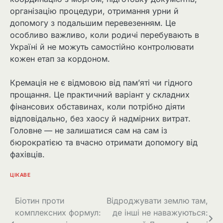
організацію процедури, отримання урни й
допомогу з подальшим перевезенням. Це
особливо важливо, коли родичі перебувають в
Україні й не можуть самостійно контролювати
кожен етап за кордоном.
Кремація не є відмовою від пам’яті чи гідного
прощання. Це практичний варіант у складних
фінансових обставинах, коли потрібно діяти
відповідально, без хаосу й надмірних витрат.
Головне — не залишатися сам на сам із
бюрократією та вчасно отримати допомогу від
фахівців.
ЦІКАВЕ
Навігація
Біотин проти
Відроджувати землю там,
комплексних формул:
де інші не наважуються:
записів