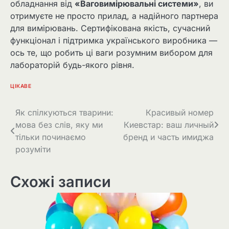
обладнання від
«Ваговимірювальні системи»
, ви
отримуєте не просто прилад, а надійного партнера
для вимірювань. Сертифікована якість, сучасний
функціонал і підтримка українського виробника —
ось те, що робить ці ваги розумним вибором для
лабораторій будь-якого рівня.
ЦІКАВЕ
Навігація
Як спілкуються тварини:
Красивый номер
мова без слів, яку ми
Киевстар: ваш личный
записів
тільки починаємо
бренд и часть имиджа
розуміти
Схожі записи