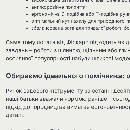
антикорозійне покриття;
ергономічна D-подібна або Т-подібна ручк
оптимальний кут нахилу для природного п
збалансована вага для тривалої роботи бе
Саме тому лопата від Фіскарс підходить як д
завдань – роботи з цілиною, щільним або глин
особливої популярності набули штикові моде
Обираємо ідеального помічника: 
Ринок садового інструменту за останні десять
наші батьки вважали нормою раніше – сього
підхід до городництва вимагає ергономічност
деталі.