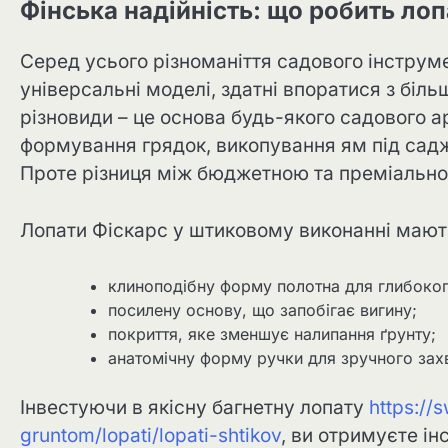
Фінська надійність: що робить ло
Серед усього різноманіття садового інстру
універсальні моделі, здатні впоратися з біль
різновиди – це основа будь-якого садового а
формування грядок, викопування ям під саджа
Проте різниця між бюджетною та преміально
Лопати Фіскарс у штиковому виконанні мають
клиноподібну форму полотна для глибоког
посилену основу, що запобігає вигину;
покриття, яке зменшує налипання ґрунту;
анатомічну форму ручки для зручного зах
Інвестуючи в якісну багнетну лопату
https://
gruntom/lopati/lopati-shtikov
, ви отримуєте ін