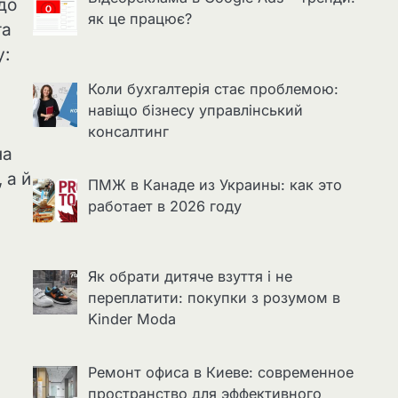
до
як це працює?
та
у:
Коли бухгалтерія стає проблемою:
навіщо бізнесу управлінський
консалтинг
на
 а й
ПМЖ в Канаде из Украины: как это
работает в 2026 году
Як обрати дитяче взуття і не
переплатити: покупки з розумом в
Kinder Moda
Ремонт офиса в Киеве: современное
пространство для эффективного