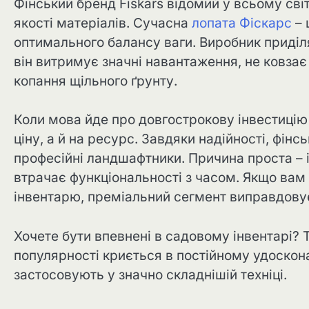
Фінський бренд Fiskars відомий у всьому сві
якості матеріалів. Сучасна
лопата Фіскарс
– 
оптимального балансу ваги. Виробник приділ
він витримує значні навантаження, не ковзає в
копання щільного ґрунту.
Коли мова йде про довгострокову інвестицію
ціну, а й на ресурс. Завдяки надійності, фінс
професійні ландшафтники. Причина проста – і
втрачає функціональності з часом. Якщо вам
інвентарю, преміальний сегмент виправдовує
Хочете бути впевнені в садовому інвентарі? Т
популярності криється в постійному удоскона
застосовують у значно складнішій техніці.