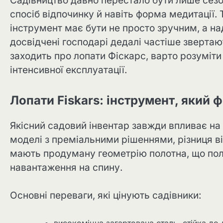
Садівництво давно перестало бути лише сезо
спосіб відпочинку й навіть форма медитації.
інструмент має бути не просто зручним, а н
досвідчені господарі дедалі частіше звертаю
заходить про лопати Фіскарс, варто розуміти
інтенсивної експлуатації.
Лопати Fiskars: інструмент, який 
Якісний садовий інвентар завжди впливає на
моделі з преміальними рішеннями, різниця ві
мають продуману геометрію полотна, що по
навантаження на спину.
Основні переваги, які цінують садівники:
високоміцна загартована сталь, стійка до