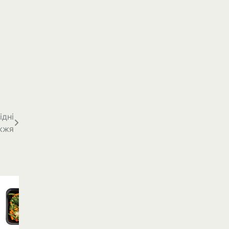
ідні
ежжя