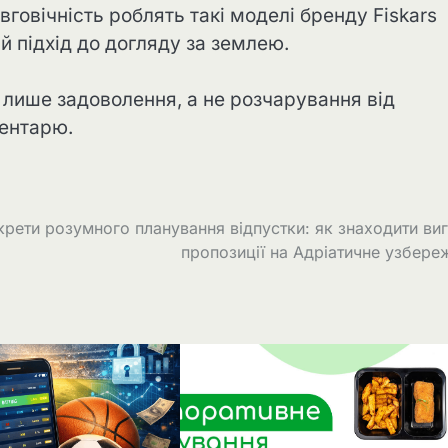
вговічність роблять такі моделі бренду Fiskars
й підхід до догляду за землею.
е лише задоволення, а не розчарування від
вентарю.
рети розумного планування відпустки: як знаходити виг
пропозиції на Адріатичне узбер