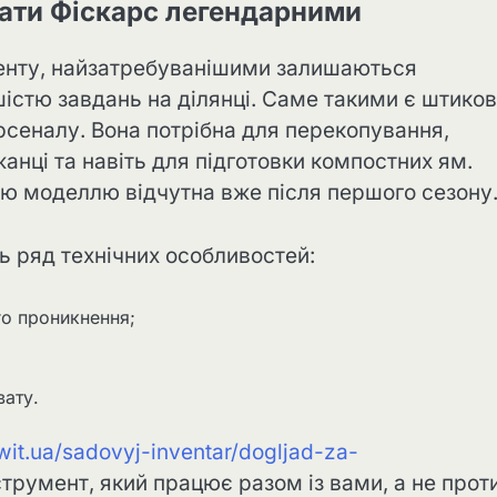
пати Фіскарс легендарними
менту, найзатребуванішими залишаються
шістю завдань на ділянці. Саме такими є штиков
рсеналу. Вона потрібна для перекопування,
нці та навіть для підготовки компостних ям.
ю моделлю відчутна вже після першого сезону
 ряд технічних особливостей:
о проникнення;
вату.
swit.ua/sadovyj-inventar/dogljad-za-
струмент, який працює разом із вами, а не прот