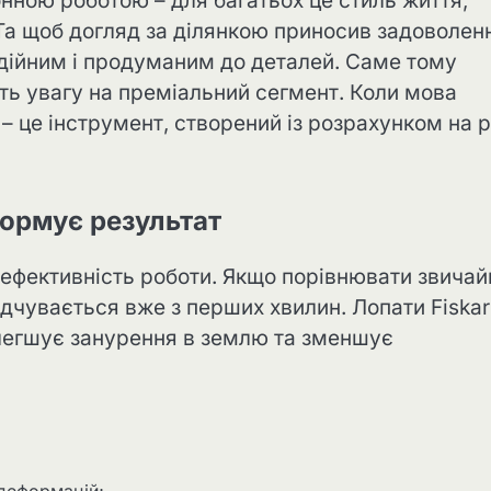
нною роботою – для багатьох це стиль життя,
 Та щоб догляд за ділянкою приносив задоволен
адійним і продуманим до деталей. Саме тому
ть увагу на преміальний сегмент. Коли мова
 – це інструмент, створений із розрахунком на 
формує результат
 ефективність роботи. Якщо порівнювати звичай
дчувається вже з перших хвилин. Лопати Fiskar
легшує занурення в землю та зменшує
 деформацій;