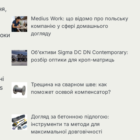
ня,
Medius Work: що відомо про польську
компанію у сфері домашнього
догляду
роки
Об’єктиви Sigma DC DN Contemporary:
розбір оптики для кроп-матриць
ні
Трещина на сварном шве: как
s
поможет осевой компенсатор?
Догляд за бетонною підлогою:
інструменти та методи для
максимальної довговічності