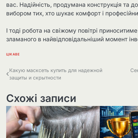
вас. Надійність, продумана конструкція та до
вибором тих, хто шукає комфорт і професійни
І тоді робота на свіжому повітрі приноситим
зламаного в найвідповідальніший момент ін
ЦІКАВЕ
Навігація
Какую масксеть купить для надежной
Сек
защиты и скрытности
записів
Схожі записи