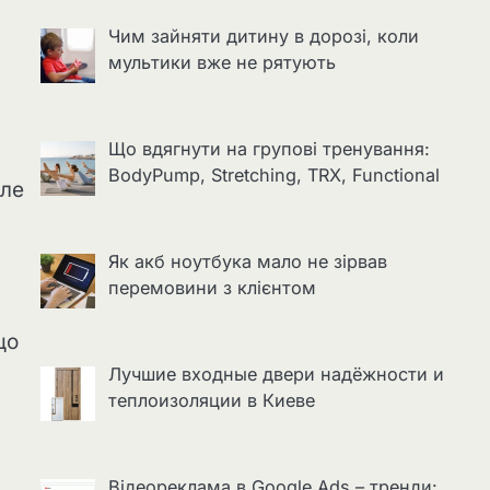
Чим зайняти дитину в дорозі, коли
мультики вже не рятують
Що вдягнути на групові тренування:
BodyPump, Stretching, TRX, Functional
але
Як акб ноутбука мало не зірвав
перемовини з клієнтом
що
Лучшие входные двери надёжности и
теплоизоляции в Киеве
Відеореклама в Google Ads – тренди: