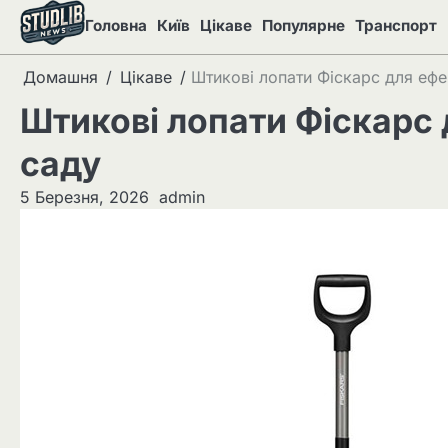
Перейти
Головна
Київ
Цікаве
Популярне
Транспорт
до
вмісту
Домашня
Цікаве
Штикові лопати Фіскарс для ефе
Штикові лопати Фіскарс 
саду
5 Березня, 2026
admin