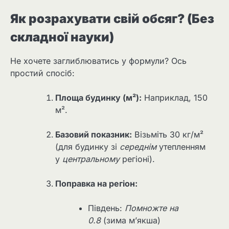
Як розрахувати свій обсяг? (Без
складної науки)
Не хочете заглиблюватись у формули? Ось
простий спосіб:
Площа будинку (м²):
Наприклад, 150
м².
Базовий показник:
Візьміть 30 кг/м²
(для будинку зі
середнім
утепленням
у
центральному
регіоні).
Поправка на регіон:
Південь:
Помножте на
0.8
(зима м’якша)