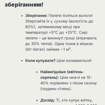
зберіганням!
Зберігання:
Пелети бояться вологи!
Зберігайте їх у
сухому
(вологість до
60%),
затемненому
місці при
температурі +5°C до +25°C. Сирі
пелети – це викинуті гроші (втрачають
до 30% тепла). Одна тонна в мішках
(біг-бегах) займає ~1 м².
Коли купувати?
Ціни коливаються!
Найвигідніше (квітень-
серпень):
Ціни нижчі на 15-
40% порівняно з піком сезону
(грудень-січень).
Досвід:
Ті, хто купує влітку,