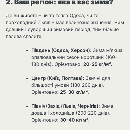
2. Ваш регіон: яка в вас зима?
Де ви живете – чи то тепла Одеса, чи то
прохолодний Львів – має величезне значення. Чим
довший і суворіший зимовий період, тим більше
палива спалите.
Південь (Одеса, Херсон):
Зима м’якша,
опалювальний сезон коротший (160-
180 днів). Орієнтовно:
20-25 кг/м²
.
Центр (Київ, Полтава):
Звичні для
більшості умови (180-200 днів).
Орієнтовно:
25-30 кг/м²
.
Північ/Захід (Львів, Чернігів):
Зима
довша і холодніша (200-220 днів).
Орієнтовно:
30-40 кг/м²
.