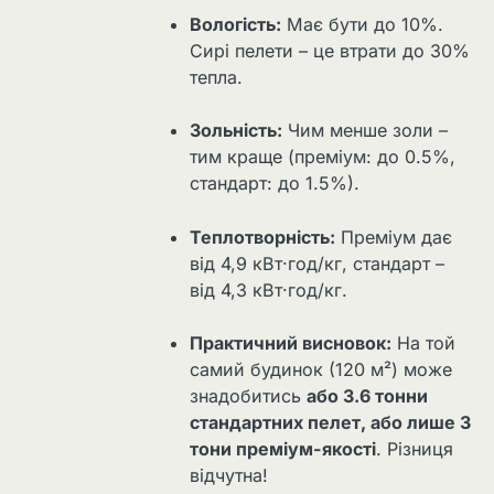
Вологість:
Має бути до 10%.
Сирі пелети – це втрати до 30%
тепла.
Зольність:
Чим менше золи –
тим краще (преміум: до 0.5%,
стандарт: до 1.5%).
Теплотворність:
Преміум дає
від 4,9 кВт·год/кг, стандарт –
від 4,3 кВт·год/кг.
Практичний висновок:
На той
самий будинок (120 м²) може
знадобитись
або 3.6 тонни
стандартних пелет, або лише 3
тони преміум-якості
. Різниця
відчутна!