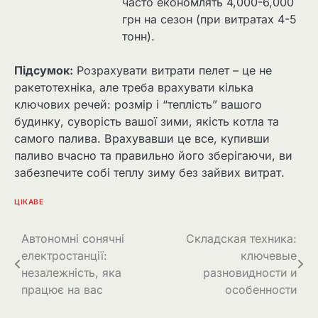
часто економлять 4,000-6,000
грн на сезон (при витратах 4-5
тонн).
Підсумок:
Розрахувати витрати пелет – це не
ракетотехніка, але треба врахувати кілька
ключових речей: розмір і “теплість” вашого
будинку, суворість вашої зими, якість котла та
самого палива. Врахувавши це все, купивши
паливо вчасно та правильно його зберігаючи, ви
забезпечите собі теплу зиму без зайвих витрат.
ЦІКАВЕ
Навігація
Автономні сонячні
Складская техника:
електростанції:
ключевые
записів
незалежність, яка
разновидности и
працює на вас
особенности