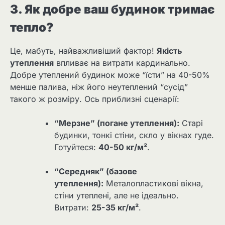
3. Як добре ваш будинок тримає
тепло?
Це, мабуть, найважливіший фактор!
Якість
утеплення
впливає на витрати кардинально.
Добре утеплений будинок може “їсти” на 40-50%
менше палива, ніж його неутеплений “сусід”
такого ж розміру. Ось приблизні сценарії:
“Мерзне” (погане утеплення):
Старі
будинки, тонкі стіни, скло у вікнах гуде.
Готуйтеся:
40-50 кг/м²
.
“Середняк” (базове
утеплення):
Металопластикові вікна,
стіни утеплені, але не ідеально.
Витрати:
25-35 кг/м²
.