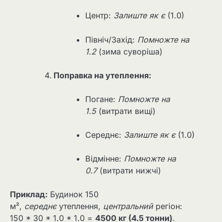
Центр:
Залиште як є
(1.0)
Північ/Захід:
Помножте на
1.2
(зима суворіша)
Поправка на утеплення:
Погане:
Помножте на
1.5
(витрати вищі)
Середнє:
Залиште як є
(1.0)
Відмінне:
Помножте на
0.7
(витрати нижчі)
Приклад:
Будинок 150
м²,
середнє
утеплення,
центральний
регіон:
150 * 30 * 1.0 * 1.0 =
4500 кг (4.5 тонни)
.