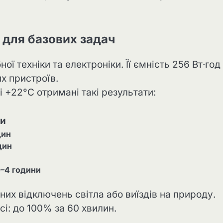
ь для базових задач
ої техніки та електроніки. Її ємність 256 Вт·год
х пристроїв.
і +22°C отримані такі результати:
ми
дин
дин
5–4 години
них відключень світла або виїздів на природу.
і: до 100% за 60 хвилин.