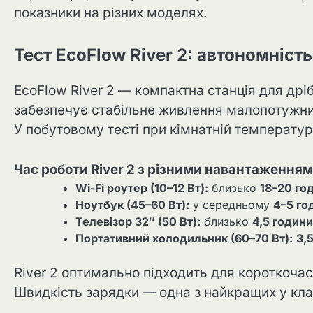
показники на різних моделях.
Тест EcoFlow River 2: автономніст
EcoFlow River 2 — компактна станція для дрібн
забезпечує стабільне живлення малопотужни
У побутовому тесті при кімнатній температур
Час роботи River 2 з різними навантаження
Wi-Fi роутер (10–12 Вт):
близько
18–20 го
Ноутбук (45–60 Вт):
у середньому
4–5 го
Телевізор 32″ (50 Вт):
близько
4,5 години
Портативний холодильник (60–70 Вт):
3,
River 2 оптимально підходить для короткочас
Швидкість зарядки — одна з найкращих у клас