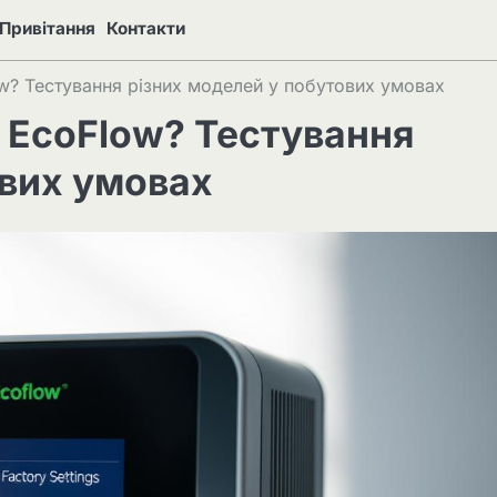
Привітання
Контакти
w? Тестування різних моделей у побутових умовах
 EcoFlow? Тестування
ових умовах