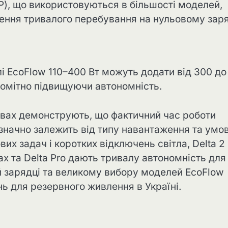
P), що використовуються в більшості моделей,
ення тривалого перебування на нульовому заря
лі EcoFlow 110–400 Вт можуть додати від 300 до
 помітно підвищуючи автономність.
овах демонструють, що фактичний час роботи
 значно залежить від типу навантаження та умо
ових задач і коротких відключень світла, Delta 2
Max та Delta Pro дають тривалу автономність для
кій зарядці та великому вибору моделей EcoFlow
ь для резервного живлення в Україні.