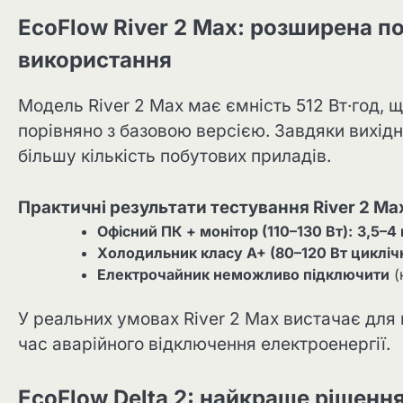
EcoFlow River 2 Max: розширена п
використання
Модель River 2 Max має ємність 512 Вт·год, 
порівняно з базовою версією. Завдяки вихідн
більшу кількість побутових приладів.
Практичні результати тестування River 2 Ma
Офісний ПК + монітор (110–130 Вт):
3,5–4
Холодильник класу A+ (80–120 Вт цикліч
Електрочайник неможливо підключити
(
У реальних умовах River 2 Max вистачає для
час аварійного відключення електроенергії.
EcoFlow Delta 2: найкраще рішенн