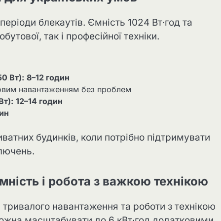
періоди блекаутів. Ємність 1024 Вт·год та
утової, так і професійної техніки.
0 Вт):
8–12 годин
ковим навантаженням без проблем
Вт):
12–14 годин
дин
иватних будинків, коли потрібно підтримувати
ключень.
мність і робота з важкою технікою
я тривалого навантаження та роботи з технікою
можна масштабувати до 6 кВт·год додатковими