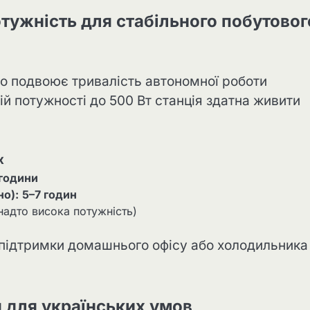
отужність для стабільного побутовог
що подвоює тривалість автономної роботи
ій потужності до 500 Вт станція здатна живити
x
 години
но):
5–7 годин
надто висока потужність)
 підтримки домашнього офісу або холодильника 
я для українських умов