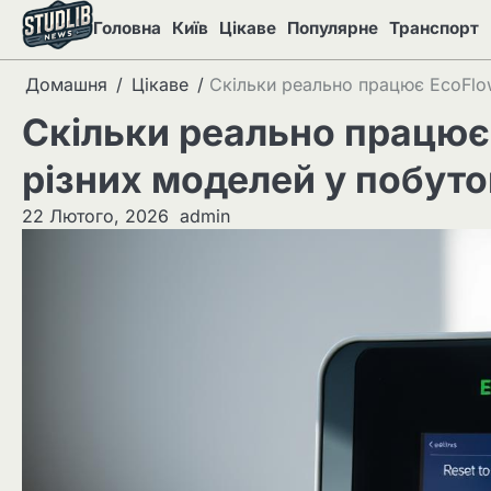
Перейти
Головна
Київ
Цікаве
Популярне
Транспорт
до
вмісту
Домашня
Цікаве
Скільки реально працює EcoFlo
Скільки реально працює
різних моделей у побут
22 Лютого, 2026
admin