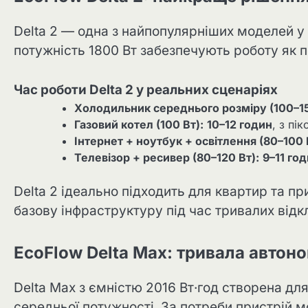
Delta 2 — одна з найпопулярніших моделей у 
потужність 1800 Вт забезпечують роботу як поб
Час роботи Delta 2 у реальних сценаріях
Холодильник середнього розміру (100–15
Газовий котел (100 Вт):
10–12 годин
, з пі
Інтернет + ноутбук + освітлення (80–100 
Телевізор + ресивер (80–120 Вт):
9–11 го
Delta 2 ідеально підходить для квартир та пр
базову інфраструктуру під час тривалих від
EcoFlow Delta Max: тривала автоно
Delta Max з ємністю 2016 Вт·год створена дл
середньої потужності. За потреби пристрій 