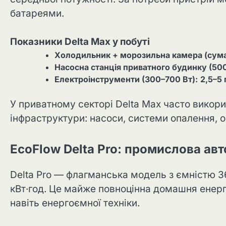
батареями.
Показники Delta Max у побуті
Холодильник + морозильна камера (сума
Насосна станція приватного будинку (500
Електроінструменти (300–700 Вт):
2,5–5
У приватному секторі Delta Max часто викор
інфраструктури: насоси, системи опалення, о
EcoFlow Delta Pro: промислова ав
Delta Pro — флагманська модель з ємністю 
кВт·год. Це майже повноцінна домашня енерг
навіть енергоємної техніки.