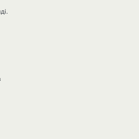
ді.
в