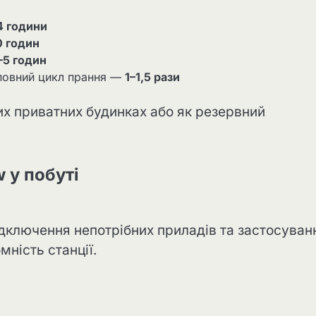
4 години
0 годин
–5 годин
овний цикл прання —
1–1,5 рази
их приватних будинках або як резервний
 у побуті
дключення непотрібних приладів та застосуван
ність станції.