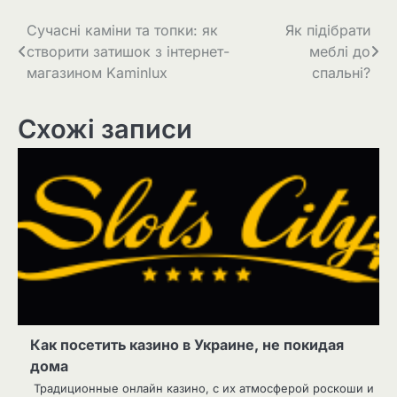
Навігація
Сучасні каміни та топки: як
Як підібрати
створити затишок з інтернет-
меблі до
записів
магазином Kaminlux
спальні?
Схожі записи
Как посетить казино в Украине, не покидая
дома
Традиционные онлайн казино, с их атмосферой роскоши и