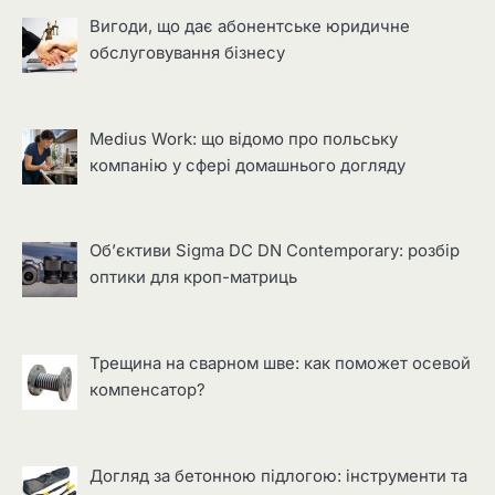
Вигоди, що дає абонентське юридичне
обслуговування бізнесу
Medius Work: що відомо про польську
компанію у сфері домашнього догляду
Об’єктиви Sigma DC DN Contemporary: розбір
оптики для кроп-матриць
Трещина на сварном шве: как поможет осевой
компенсатор?
Догляд за бетонною підлогою: інструменти та