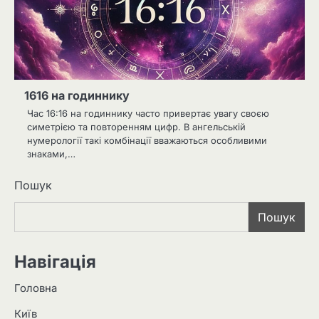
1616 на годиннику
Час 16:16 на годиннику часто привертає увагу своєю
симетрією та повторенням цифр. В ангельській
нумерології такі комбінації вважаються особливими
знаками,…
Пошук
Пошук
Навігація
Головна
Київ