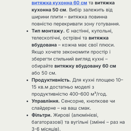
витяжка кухонна 60 см
та
витяжка
кухонна 50 см
. Вибір залежить від
ширини плити – витяжка повинна
повністю перекривати зону готування.
Тип монтажу.
Є настінні, купольні,
телескопічні, острівні та
витяжка
вбудована
– кожна має свої плюси.
Якщо хочете зекономити простір і
зберегти стильний вигляд кухні –
обирайте
витяжку вбудовану 60 см
або 50 см.
Продуктивність.
Для кухні площею 10–
15 кв.м достатньо моделі з
продуктивністю 400–600 м³/год.
Управління.
Сенсорне, кнопкове чи
слайдерне – на ваш смак.
Фільтри.
Жирові (алюмінієві,
багаторазові) та вугільні (змінні – раз на
3-6 місяців).