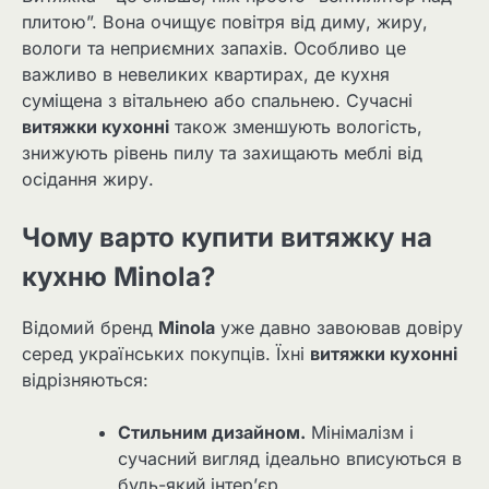
плитою”. Вона очищує повітря від диму, жиру,
вологи та неприємних запахів. Особливо це
важливо в невеликих квартирах, де кухня
суміщена з вітальнею або спальнею. Сучасні
витяжки кухонні
також зменшують вологість,
знижують рівень пилу та захищають меблі від
осідання жиру.
Чому варто купити витяжку на
кухню Minola?
Відомий бренд
Minola
уже давно завоював довіру
серед українських покупців. Їхні
витяжки кухонні
відрізняються:
Стильним дизайном.
Мінімалізм і
сучасний вигляд ідеально вписуються в
будь-який інтер’єр.