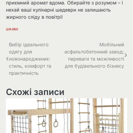
приємний аромат вдома. Обирайте з розумом – і
нехай ваші кулінарні шедеври не залишають
жирного сліду в повітрі!
ЦІКАВЕ
Навігація
Вибір ідеального
Мобільний
одягу для
асфальтобетонний завод:
записів
новонароджених:
переваги та можливості
стиль, комфорт та
для будівельного бізнесу
практичність
Схожі записи