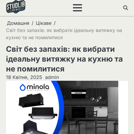
Перейти
до
вмісту
Домашня
Цікаве
Світ без запахів: як вибрати ідеальну витяжку на
кухню та не помилитися
Світ без запахів: як вибрати
ідеальну витяжку на кухню та
не помилитися
18 Квітня, 2025
admin