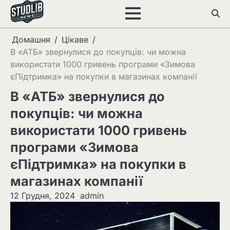
Перейти
до
вмісту
Домашня
Цікаве
В «АТБ» звернулися до покупців: чи можна
використати 1000 гривень програми «Зимова
єПідтримка» на покупки в магазинах компанії
В «АТБ» звернулися до
покупців: чи можна
використати 1000 гривень
програми «Зимова
єПідтримка» на покупки в
магазинах компанії
12 Грудня, 2024
admin