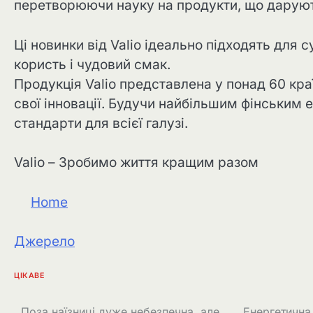
перетворюючи науку на продукти, що даруют
Ці новинки від Valio ідеально підходять для 
користь і чудовий смак.
Продукція Valio представлена у понад 60 краї
свої інновації. Будучи найбільшим фінським 
стандарти для всієї галузі.
Valio – Зробимо життя кращим разом
Home
Джерело
ЦІКАВЕ
Поза наїзниці дуже небезпечна, але
Енергетична 