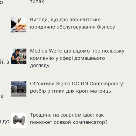
типах
тю
Вигоди, що дає абонентське
юридичне обслуговування бізнесу
Medius Work: що відомо про польську
компанію у сфері домашнього
ї, з
догляду
Об’єктиви Sigma DC DN Contemporary:
розбір оптики для кроп-матриць
ує
Трещина на сварном шве: как
и до
поможет осевой компенсатор?