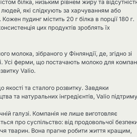
істом білка, низьким рівнем жиру та відсутніс
 людей, які слідкують за харчуванням або
Кожен пудинг містить 20 г білка в порції 180 г.
онсистенція цих продуктів зроблять їх
ого молока, зібраного у Фінляндії, де, згідно зі
і. Усі ферми, що постачають молоко для компані
витку Valio.
до якості та сталого розвитку. Завдяки
ва та натуральних інгредієнтів, Valio підтрим
очній галузі. Компанія не лише виготовляє
ється про суспільство: від продовольчої безпек
чя тварин. Вона прагне робити життя кращим,