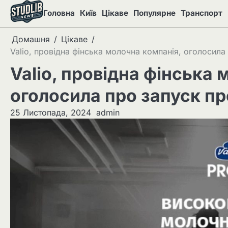
Перейти
Головна
Київ
Цікаве
Популярне
Транспорт
до
вмісту
Домашня
Цікаве
Valio, провідна фінська молочна компанія, оголосила 
Valio, провідна фінська
оголосила про запуск про
25 Листопада, 2024
admin