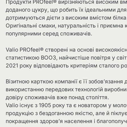
Продукти PROfeel®️ вирізняються високим вм
доданого цукру, що робить їх ідеальними для
дотримуються дієти з високим вмістом білка. 
Оригінальні смаки, натуральність і приємна к
популярними серед споживачів.
Valio PROfeel®️ створені на основі високоякісн
статистикою ВООЗ, найчистіше повітря у світ
2021 року відповідають критеріям сталого роз
Візитною карткою компанії є її зобов’язання 
використанню передових технологій виробницт
довіру споживачів вже понад століття.
Valio існує з 1905 року та є новатором у мол
продукцію з бездоганною якістю, але й піклу
покращення здоров’я населення і благополуч