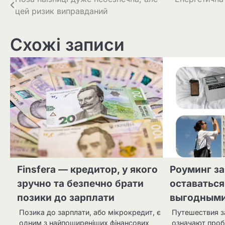
Навігація
цей ризик виправданий
записів
Схожі записи
Finsfera — кредитор, у якого
Роуминг за
зручно та безпечно брати
оставаться
позики до зарплати
выгодными
Позика до зарплати, або мікрокредит, є
Путешествия з
одним з найпоширеніших фінансових
означают проб