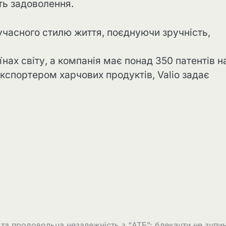
ь задоволення.
сучасного стилю життя, поєднуючи зручність,
нах світу, а компанія має понад 350 патентів н
експортером харчових продуктів, Valio задає
та продовольча незалежність з “АТБ”: блекаути не зупи