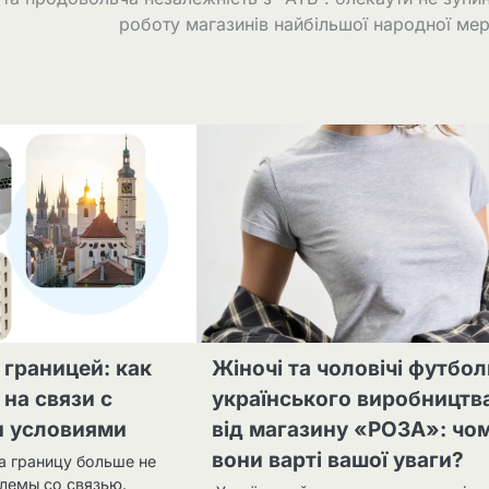
роботу магазинів найбільшої народної ме
 границей: как
Жіночі та чоловічі футбо
 на связи с
українського виробництв
 условиями
від магазину «РОЗА»: чо
вони варті вашої уваги?
а границу больше не
лемы со связью.