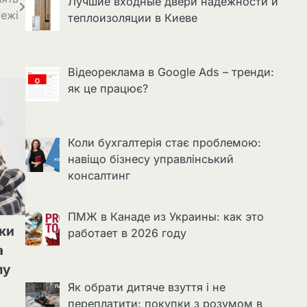
Лучшие входные двери надёжности и
режі
теплоизоляции в Киеве
Відеореклама в Google Ads – тренди:
як це працює?
Коли бухгалтерія стає проблемою:
навіщо бізнесу управлінський
консалтинг
ПМЖ в Канаде из Украины: как это
лки
работает в 2026 году
а
му
Як обрати дитяче взуття і не
переплатити: покупки з розумом в