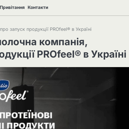
Привітання
Контакти
про запуск продукції PROfeel®️ в Україні
 молочна компанія,
дукції PROfeel®️ в Україні