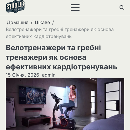
Перейти
до
вмісту
Домашня
Цікаве
Велотренажери та гребні тренажери як основа
ефективних кардіотренувань
Велотренажери та гребні
тренажери як основа
ефективних кардіотренувань
15 Січня, 2026
admin