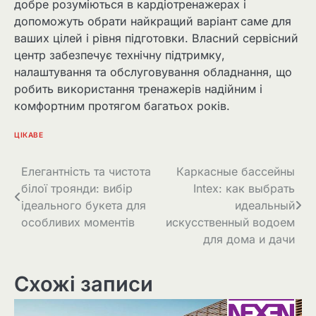
добре розуміються в кардіотренажерах і
допоможуть обрати найкращий варіант саме для
ваших цілей і рівня підготовки. Власний сервісний
центр забезпечує технічну підтримку,
налаштування та обслуговування обладнання, що
робить використання тренажерів надійним і
комфортним протягом багатьох років.
ЦІКАВЕ
Навігація
Елегантність та чистота
Каркасные бассейны
білої троянди: вибір
Intex: как выбрать
записів
ідеального букета для
идеальный
особливих моментів
искусственный водоем
для дома и дачи
Схожі записи