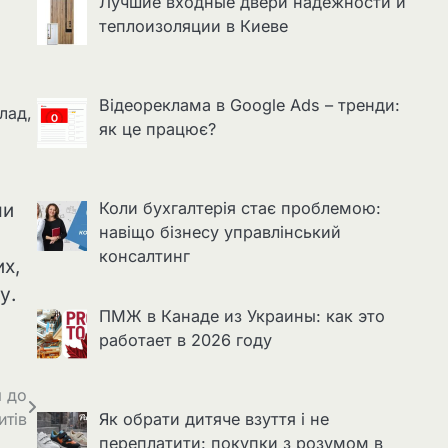
Лучшие входные двери надёжности и
теплоизоляции в Киеве
Відеореклама в Google Ads – тренди:
лад,
як це працює?
Коли бухгалтерія стає проблемою:
ми
навіщо бізнесу управлінський
консалтинг
их,
у.
ПМЖ в Канаде из Украины: как это
работает в 2026 году
я до
итів
Як обрати дитяче взуття і не
переплатити: покупки з розумом в