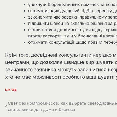
уникнути бюрократичних помилок та непов
отримати індивідуальний підбір переліку д
зекономити час завдяки правильному запов
підвищити шанси на схвальне рішення за р
скористатися допомогою у випадку термі
втрати паспорта, змін у бронюванні квитків
отримати консультації щодо правил перебу
Крім того, досвідчені консультанти нерідко
центрами, що дозволяє швидше вирішувати спі
звичайного заявника можуть залишитися незр
хто не має можливості особисто відвідувати 
ЦІКАВЕ
Навігація
Свет без компромиссов: как выбрать светодиодные
светильники для дома и бизнеса
записів