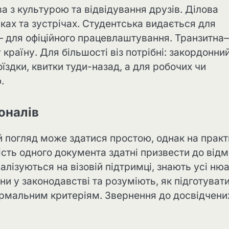
а з культурою та відвідування друзів. Ділова
ках та зустрічах. Студентська видається для
— для офіційного працевлаштування. Транзитна
 країну. Для більшості віз потрібні: закордонни
їздки, квитки туди-назад, а для робочих чи
.
оналів
 погляд може здатися простою, однак на практ
ність одного документа здатні призвести до від
іалізуються на візовій підтримці, знають усі ню
ни у законодавстві та розуміють, як підготуват
ормальним критеріям. Звернення до досвідчени