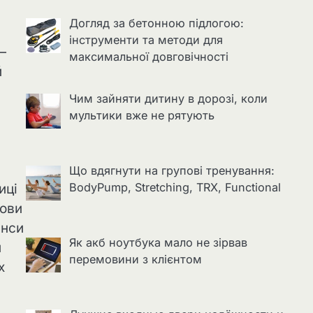
Догляд за бетонною підлогою:
інструменти та методи для
—
максимальної довговічності
й
Чим зайняти дитину в дорозі, коли
мультики вже не рятують
Що вдягнути на групові тренування:
BodyPump, Stretching, TRX, Functional
иці
мови
анси
Як акб ноутбука мало не зірвав
и
перемовини з клієнтом
х