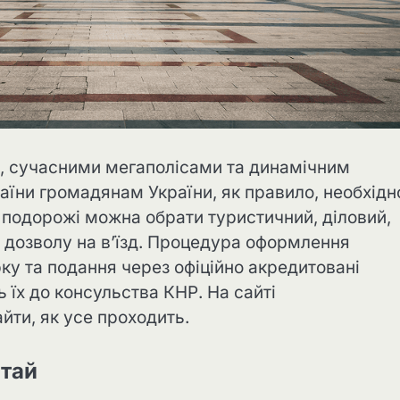
 сучасними мегаполісами та динамічним
аїни громадянам України, як правило, необхідн
и подорожі можна обрати туристичний, діловий,
 дозволу на в’їзд. Процедура оформлення
рку та подання через офіційно акредитовані
 їх до консульства КНР. На сайті
йти, як усе проходить.
итай