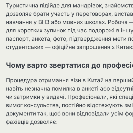
Туристична підійде для мандрівок, знайомств
дозволяє брати участь у переговорах, вистав
навчання у ВНЗ або мовних школах. Робоча 
для коротких зупинок під час подорожі в іншу
паспорт, анкета, фото, підтвердження мети по
студентських — офіційне запрошення з Китаю
Чому варто звертатися до професі
Процедура отримання візи в Китай на перший
навіть незначна помилка в анкеті або відсут
чи затримки у видачі. Професіонали, які спец
вимог консульства, постійно відстежують змі
документи так, щоб вони відповідали усім ф
фахівців дозволяє: