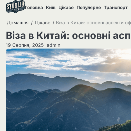
Перейти
Головна
Київ
Цікаве
Популярне
Транспорт
до
вмісту
Домашня
Цікаве
Віза в Китай: основні аспекти 
Віза в Китай: основні а
19 Серпня, 2025
admin