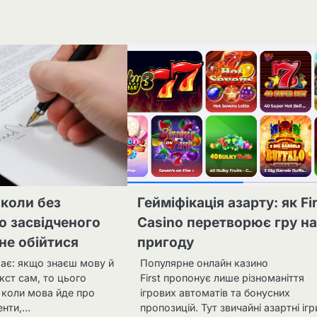
 коли без
Гейміфікація азарту: як Fi
о засвідченого
Casino перетворює гру н
не обійтися
пригоду
має: якщо знаєш мову й
Популярне онлайн казино
кст сам, то цього
First пропонує лише різноманіття
 коли мова йде про
ігрових автоматів та бонусних
енти,…
пропозицій. Тут звичайні азартні ігр