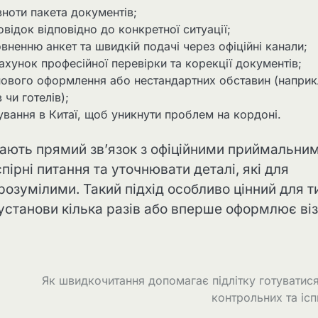
ноти пакета документів;
овідок відповідно до конкретної ситуації;
ненню анкет та швидкій подачі через офіційні канали;
ахунок професійної перевірки та корекції документів;
нового оформлення або нестандартних обставин (наприк
 чи готелів);
вання в Китаї, щоб уникнути проблем на кордоні.
 мають прямий зв’язок з офіційними приймальни
рні питання та уточнювати деталі, які для
озумілими. Такий підхід особливо цінний для т
установи кілька разів або вперше оформлює віз
Як швидкочитання допомагає підлітку готуватис
контрольних та ісп