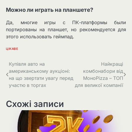
Можно ли играть на планшете?
Да, многие игры с ПК-платформы были
портированы на планшет, но рекомендуется для
этого использовать геймпад.
ЦІКАВЕ
Навігація
Купівля авто на
Найкращі
американському аукціоні:
комбонабори від
записів
на що звертати увагу перед
МоноPizza – ТОП
участю в торгах
для великої компанії
Схожі записи