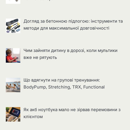
Догляд за бетонною підлогою: інструменти та
методи для максимальної довговічності
Чим зайняти дитину в дорозі, коли мультики
вже не рятують
Що вдягнути на групові тренування:
BodyPump, Stretching, TRX, Functional
Як акб ноутбука мало не зірвав перемовини з
клієнтом