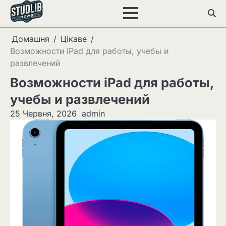
Перейти
до
вмісту
Домашня
Цікаве
Возможности iPad для работы, учебы и
развлечений
Возможности iPad для работы,
учебы и развлечений
25 Червня, 2026
admin