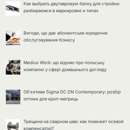
Как выбрать двутавровую балку для стройки:
разбираемся в маркировке и типах
Вигоди, що дає абонентське юридичне
обслуговування бізнесу
Medius Work: що відомо про польську
компанію у сфері домашнього догляду
Об’єктиви Sigma DC DN Contemporary: розбір
оптики для кроп-матриць
Трещина на сварном шве: как поможет осевой
компенсатор?