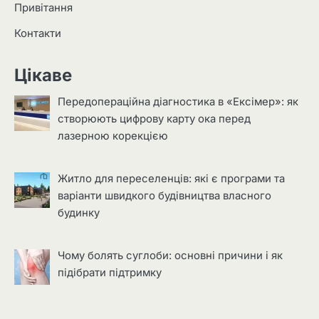
Привітання
Контакти
Цікаве
Передопераційна діагностика в «Ексімер»: як
створюють цифрову карту ока перед
лазерною корекцією
Житло для переселенців: які є програми та
варіанти швидкого будівництва власного
будинку
Чому болять суглоби: основні причини і як
підібрати підтримку