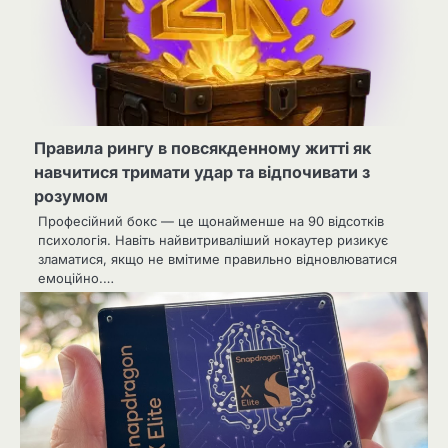
Правила рингу в повсякденному житті як
навчитися тримати удар та відпочивати з
розумом
Професійний бокс — це щонайменше на 90 відсотків
психологія. Навіть найвитриваліший нокаутер ризикує
зламатися, якщо не вмітиме правильно відновлюватися
емоційно.…