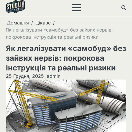
Перейти
до
вмісту
Домашня
Цікаве
Як легалізувати «самобуд» без зайвих нервів:
покрокова інструкція та реальні ризики
Як легалізувати «самобуд» без
зайвих нервів: покрокова
інструкція та реальні ризики
25 Грудня, 2025
admin