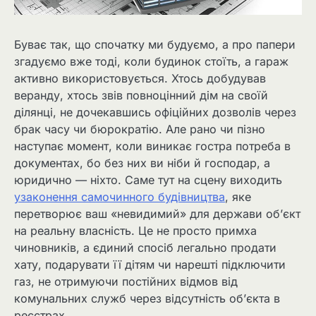
Буває так, що спочатку ми будуємо, а про папери
згадуємо вже тоді, коли будинок стоїть, а гараж
активно використовується. Хтось добудував
веранду, хтось звів повноцінний дім на своїй
ділянці, не дочекавшись офіційних дозволів через
брак часу чи бюрократію. Але рано чи пізно
наступає момент, коли виникає гостра потреба в
документах, бо без них ви ніби й господар, а
юридично — ніхто. Саме тут на сцену виходить
узаконення самочинного будівництва
, яке
перетворює ваш «невидимий» для держави об’єкт
на реальну власність. Це не просто примха
чиновників, а єдиний спосіб легально продати
хату, подарувати її дітям чи нарешті підключити
газ, не отримуючи постійних відмов від
комунальних служб через відсутність об’єкта в
реєстрах.