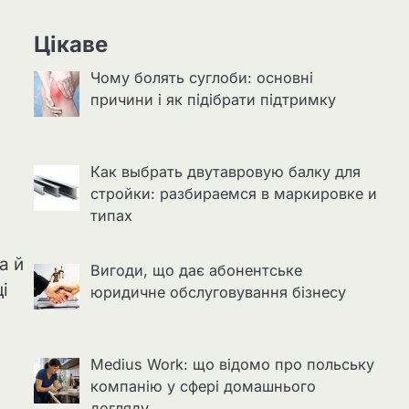
Цікаве
Чому болять суглоби: основні
причини і як підібрати підтримку
Как выбрать двутавровую балку для
стройки: разбираемся в маркировке и
типах
а й
Вигоди, що дає абонентське
і
юридичне обслуговування бізнесу
Medius Work: що відомо про польську
компанію у сфері домашнього
догляду