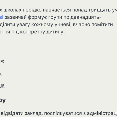
 школах нерідко навчається понад тридцять уч
ві
зазвичай формує групи по дванадцять-
ділити увагу кожному учневі, вчасно помітити
ання під конкретну дитину.
я;
у;
ій.
ру
відвідати заклад, поспілкуватися з адміністра