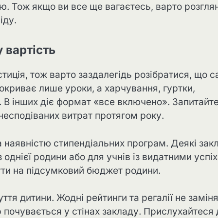
єю. Тож якщо ви все ще вагаєтесь, варто розгля
іду.
 вартість
тиція, тож варто заздалегідь розібратися, що 
покриває лише уроки, а харчування, гуртки,
. В інших діє формат «все включено». Запитайт
 несподіваних витрат протягом року.
 наявністю стипендіальних програм. Деякі зак
з однієї родини або для учнів із видатними успі
нути на підсумковий бюджет родини.
тя дитини. Жодні рейтинги та регалії не замін
 почувається у стінах закладу. Прислухайтеся 