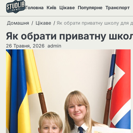
Перейти
Головна
Київ
Цікаве
Популярне
Транспорт
до
вмісту
Домашня
Цікаве
Як обрати приватну школу для д
Як обрати приватну школ
26 Травня, 2026
admin