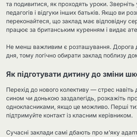
та подивитися, як проходять уроки. Зверніть 
педагогів і відгуки інших батьків. Якщо ви 
переконайтеся, що заклад має відповідну се
працює за британським куренням і видає атест
Не менш важливим є розташування. Дорога д
дня, тому логічно обирати заклад поблизу д
Як підготувати дитину до зміни ш
Перехід до нового колективу — стрес навіть д
сином чи донькою заздалегідь, розкажіть пр
однокласниками, якщо це можливо. Перші тиж
підтримуйте контакт із класним керівником.
Сучасні заклади самі дбають про мʼяку адапт