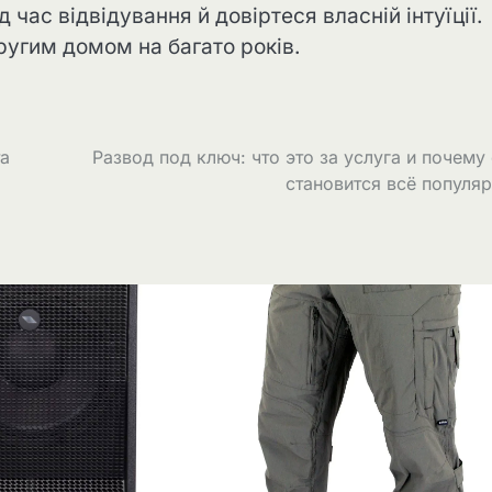
д час відвідування й довіртеся власній інтуїції.
угим домом на багато років.
та
Развод под ключ: что это за услуга и почему
становится всё популя