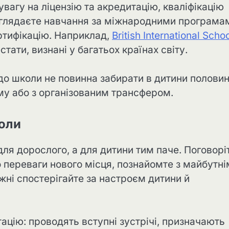
увагу на ліцензію та акредитацію, кваліфікацію
розглядаєте навчання за міжнародними програма
ртифікацію. Наприклад,
British International Scho
ати, визнані у багатьох країнах світу.
о школи не повинна забирати в дитини полови
ому або з організованим трансфером.
коли
ля дорослого, а для дитини тим паче. Поговоріт
о переваги нового місця, познайомте з майбутн
ні спостерігайте за настроєм дитини й
ацію: проводять вступні зустрічі, призначають