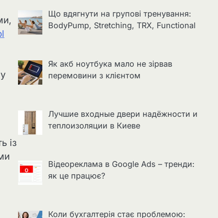
Що вдягнути на групові тренування:
ми,
BodyPump, Stretching, TRX, Functional
ol
Як акб ноутбука мало не зірвав
ну
перемовини з клієнтом
Лучшие входные двери надёжности и
теплоизоляции в Киеве
ь із
іми
Відеореклама в Google Ads – тренди:
як це працює?
Коли бухгалтерія стає проблемою: