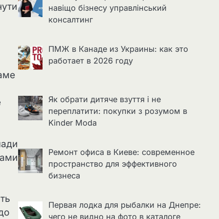
нути
навіщо бізнесу управлінський
консалтинг
ПМЖ в Канаде из Украины: как это
работает в 2026 году
саме
Як обрати дитяче взуття і не
е
переплатити: покупки з розумом в
Kinder Moda
лади
Ремонт офиса в Киеве: современное
хами
пространство для эффективного
бизнеса
ять
Первая лодка для рыбалки на Днепре:
до
чего не видно на фото в каталоге