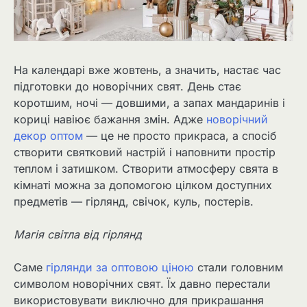
На календарі вже жовтень, а значить, настає час
підготовки до новорічних свят. День стає
коротшим, ночі — довшими, а запах мандаринів і
кориці навіює бажання змін. Адже
новорічний
декор оптом
— це не просто прикраса, а спосіб
створити святковий настрій і наповнити простір
теплом і затишком. Створити атмосферу свята в
кімнаті можна за допомогою цілком доступних
предметів — гірлянд, свічок, куль, постерів.
Магія світла від гірлянд
Саме
гірлянди за оптовою ціною
стали головним
символом новорічних свят. Їх давно перестали
використовувати виключно для прикрашання