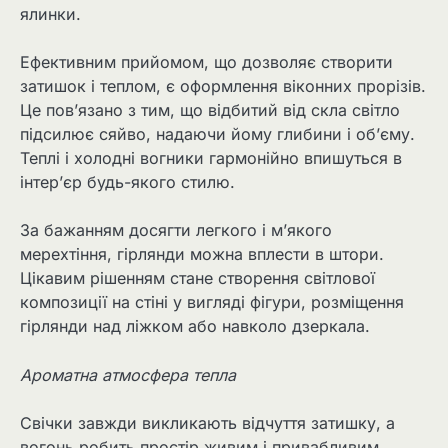
ялинки.
Ефективним прийомом, що дозволяє створити
затишок і теплом, є оформлення віконних прорізів.
Це пов’язано з тим, що відбитий від скла світло
підсилює сяйво, надаючи йому глибини і об’єму.
Теплі і холодні вогники гармонійно впишуться в
інтер’єр будь-якого стилю.
За бажанням досягти легкого і м’якого
мерехтіння, гірлянди можна вплести в штори.
Цікавим рішенням стане створення світлової
композиції на стіні у вигляді фігури, розміщення
гірлянди над ліжком або навколо дзеркала.
Ароматна атмосфера тепла
Свічки завжди викликають відчуття затишку, а
вогонь робить простір живим і привабливим.