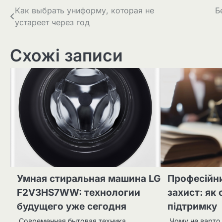
Навігація
Как выбрать униформу, которая не
Б
устареет через год
записів
Схожі записи
Умная стиральная машина LG
Професійн
F2V3HS7WW: технологии
захист: як
будущего уже сегодня
підтримку
Современная бытовая техника
Чому не варто