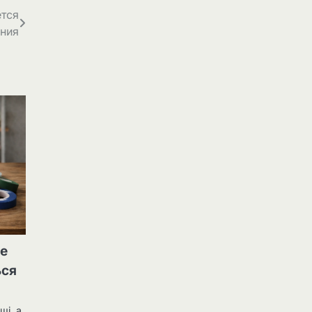
ется
ения
не
ься
ші, а