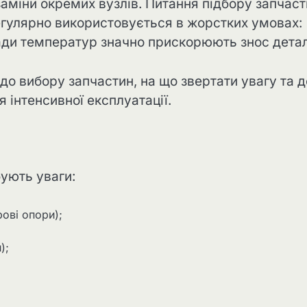
заміни окремих вузлів. Питання підбору запчас
егулярно використовується в жорстких умовах:
пади температур значно прискорюють знос дета
и до вибору запчастин, на що звертати увагу та д
 інтенсивної експлуатації.
ують уваги:
ові опори);
);