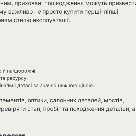
авним, приховані пошкодження можуть призвест
му важливо не просто купити перші-ліпші
нням стилю експлуатації.
е й найдорожчі.
 та ресурсу.
нальні деталі за значно нижчою ціною.
ементів, оптики, салонних деталей, мостів,
ревіряти стан, пробіг та походження деталей, а
алогом