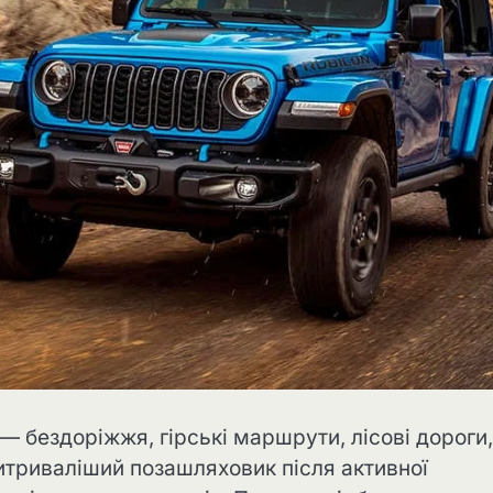
— бездоріжжя, гірські маршрути, лісові дороги,
витриваліший позашляховик після активної