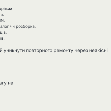
доріжжя.
и.
IN.
налог чи розборка.
ців.
ів.
 й уникнути повторного ремонту через неякісні
гу на: