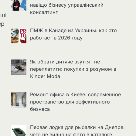
навіщо бізнесу управлінський
консалтинг
нші
ep
ПМЖ в Канаде из Украины: как это
работает в 2026 году
Як обрати дитяче взуття і не
переплатити: покупки з розумом в
Kinder Moda
Ремонт офиса в Киеве: современное
пространство для эффективного
бизнеса
Первая лодка для рыбалки на Днепре:
чего не видно на фото в каталоге