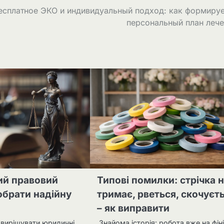
есплатное ЭКО и индивидуальный подход: как формиру
персональный план леч
ий правовий
Типові помилки: стрічка 
 обрати надійну
тримає, рветься, скочуєт
– як виправити
 вирішувати юридичні
Знайома історія: робота вже на фіні