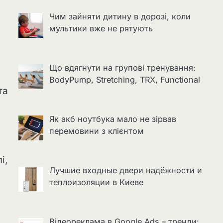
Чим зайняти дитину в дорозі, коли
мультики вже не рятують
Що вдягнути на групові тренування:
BodyPump, Stretching, TRX, Functional
та
Як акб ноутбука мало не зірвав
перемовини з клієнтом
і,
Лучшие входные двери надёжности и
теплоизоляции в Киеве
Відеореклама в Google Ads – тренди: