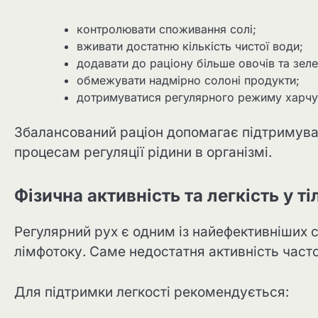
контролювати споживання солі;
вживати достатню кількість чистої води;
додавати до раціону більше овочів та зеле
обмежувати надмірно солоні продукти;
дотримуватися регулярного режиму харчу
Збалансований раціон допомагає підтримув
процесам регуляції рідини в організмі.
Фізична активність та легкість у ті
Регулярний рух є одним із найефективніших 
лімфотоку. Саме недостатня активність часто
Для підтримки легкості рекомендується: