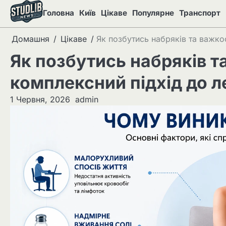
Перейти
Головна
Київ
Цікаве
Популярне
Транспорт
до
вмісту
Домашня
Цікаве
Як позбутись набряків та важкос
Як позбутись набряків та 
комплексний підхід до л
1 Червня, 2026
admin