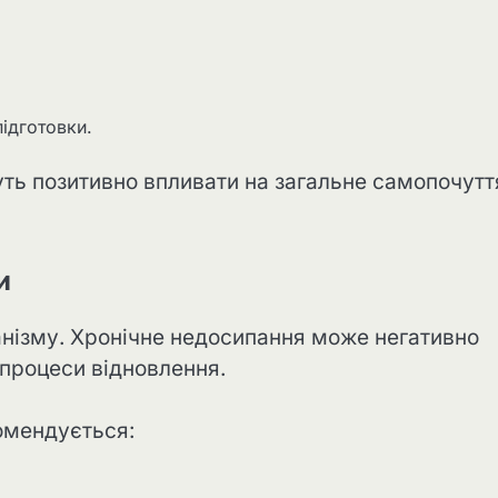
підготовки.
уть позитивно впливати на загальне самопочутт
и
ганізму. Хронічне недосипання може негативно
 процеси відновлення.
омендується: