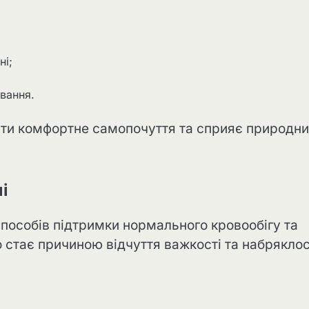
ні;
вання.
ати комфортне самопочуття та сприяє природн
лі
способів підтримки нормального кровообігу та
 стає причиною відчуття важкості та набряклос