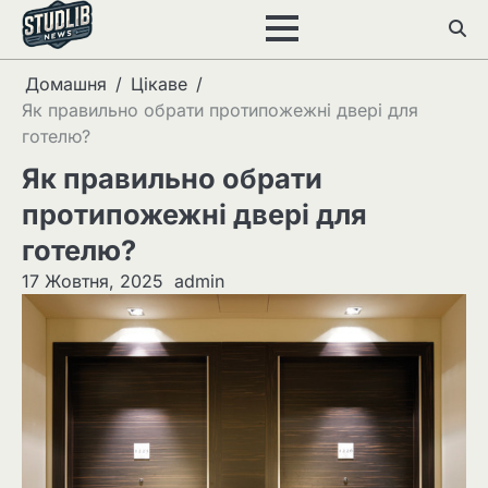
Перейти
до
вмісту
Домашня
Цікаве
Як правильно обрати протипожежні двері для
готелю?
Як правильно обрати
протипожежні двері для
готелю?
17 Жовтня, 2025
admin