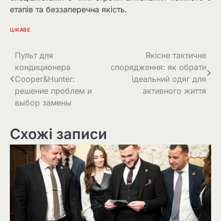
етапів та беззаперечна якість.
ЦІКАВЕ
Навігація
Пульт для
Якісне тактичне
кондиционера
спорядження: як обрати
записів
Cooper&Hunter:
ідеальний одяг для
решение проблем и
активного життя
выбор замены
Схожі записи