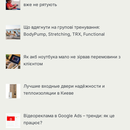
вже не рятують
Що вдягнути на групові тренування:
BodyPump, Stretching, TRX, Functional
Як акб ноутбука мало не зірвав перемовини з
клієнтом
Лучшие входные двери надёжности и
теплоизоляции в Киеве
Відеореклама в Google Ads – тренди: як це
працює?