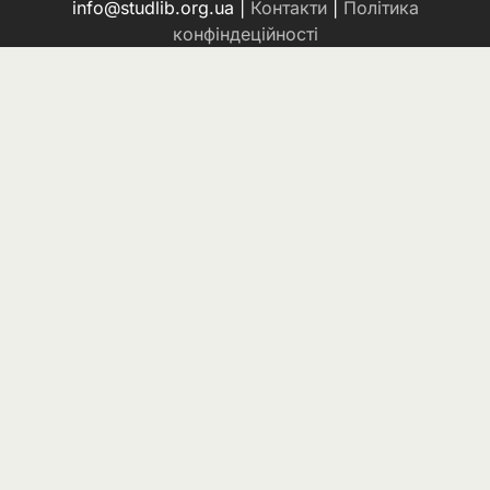
info@studlib.org.ua |
Контакти
|
Політика
конфіндеційності