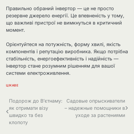
Правильно обраний інвертор — це не просто
резервне джерело енергії. Це впевненість у тому,
що важливі пристрої не вимкнуться в критичний
момент.
Орієнтуйтеся на потужність, форму хвилі, якість
компонентів і репутацію виробника. Якщо потрібна
стабільність, енергоефективність і надійність —
інвертор стане розумним рішенням для вашої
системи електроживлення.
ЦІКАВЕ
Навігація
Подорож до В’єтнаму:
Садовые опрыскиватели
як отримати візу
– надежные помощники в
записів
швидко та без
уходе за растениями
клопоту