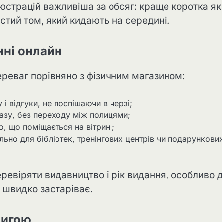
ілюстрацій важливіша за обсяг: краще коротка як
встий том, який кидають на середині.
нні онлайн
ереваг порівняно з фізичним магазином:
і відгуки, не поспішаючи в черзі;
разу, без переходу між полицями;
о, що поміщається на вітрині;
ьно для бібліотек, тренінгових центрів чи подарункови
ревіряти видавництво і рік видання, особливо 
я швидко застаріває.
нигою