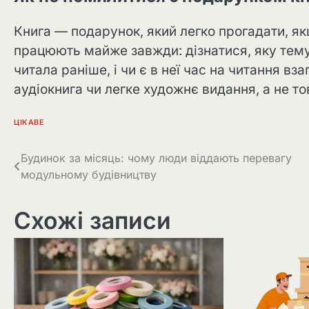
Книга — подарунок, який легко прогадати, як
працюють майже завжди: дізнатися, яку тем
читала раніше, і чи є в неї час на читання вза
аудіокнига чи легке художнє видання, а не т
ЦІКАВЕ
Навігація
Будинок за місяць: чому люди віддають перевагу
модульному будівництву
записів
Схожі записи