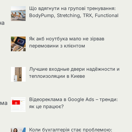
Що вдягнути на групові тренування:
BodyPump, Stretching, TRX, Functional
на
Як акб ноутбука мало не зірвав
перемовини з клієнтом
Лучшие входные двери надёжности и
теплоизоляции в Киеве
Відеореклама в Google Ads – тренди:
рма
як це працює?
Коли бухгалтерія стає проблемою: