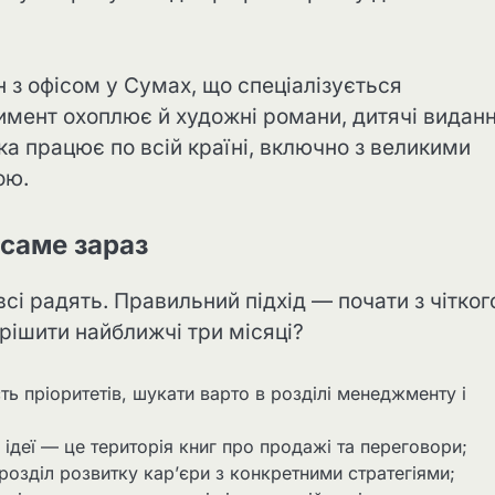
 з офісом у Сумах, що спеціалізується
имент охоплює й художні романи, дитячі виданн
ка працює по всій країні, включно з великими
ою.
 саме зараз
сі радять. Правильний підхід — почати з чітког
рішити найближчі три місяці?
ть пріоритетів, шукати варто в розділі менеджменту і
деї — це територія книг про продажі та переговори;
розділ розвитку кар’єри з конкретними стратегіями;