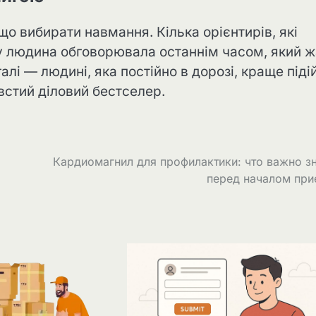
що вибирати навмання. Кілька орієнтирів, які
у людина обговорювала останнім часом, який 
галі — людині, яка постійно в дорозі, краще піді
овстий діловий бестселер.
Кардиомагнил для профилактики: что важно з
перед началом при