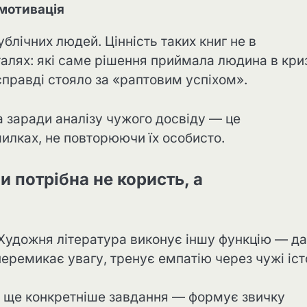
о мотивація
ублічних людей. Цінність таких книг не в
талях: які саме рішення приймала людина в кри
правді стояло за «раптовим успіхом».
 а заради аналізу чужого досвіду — це
илках, не повторюючи їх особисто.
и потрібна не користь, а
 Художня література виконує іншу функцію — д
еремикає увагу, тренує емпатію через чужі істо
є ще конкретніше завдання — формує звичку