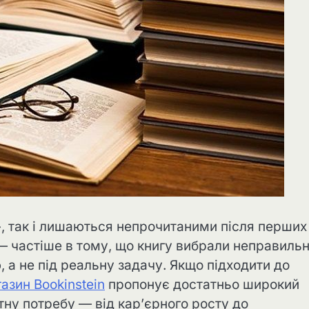
», так і лишаються непрочитаними після перших
— частіше в тому, що книгу вибрали неправильн
а не під реальну задачу. Якщо підходити до
азин Bookinstein
пропонує достатньо широкий
тну потребу — від кар’єрного росту до