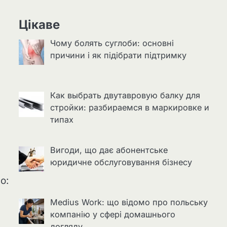
Цікаве
Чому болять суглоби: основні
причини і як підібрати підтримку
Как выбрать двутавровую балку для
стройки: разбираемся в маркировке и
типах
Вигоди, що дає абонентське
юридичне обслуговування бізнесу
о:
Medius Work: що відомо про польську
компанію у сфері домашнього
догляду