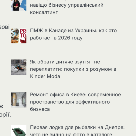
навіщо бізнесу управлінський
консалтинг
зові
ПМЖ в Канаде из Украины: как это
работает в 2026 году
Як обрати дитяче взуття і не
переплатити: покупки з розумом в
Kinder Moda
Ремонт офиса в Киеве: современное
пространство для эффективного
ає
бизнеса
рії.
Первая лодка для рыбалки на Днепре:
чего не видно на фото в каталоге