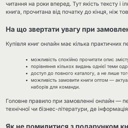
читання на роки вперед. Тут якість тексту і 
книга, прочитана від початку до кінця, ніж то
На що звертати увагу при замовле
Купівля книг онлайн має кілька практичних п
можливість спокійно прочитати опис змісту 
порівняння кількох видань однієї теми од
доступ до повного каталогу, а не лише тог
можливість замовити книги оптом — актуал
наборів для команди.
Головне правило при замовленні онлайн — пе
технічної чи бізнес-літератури, де інформаці
Як не помилитися з подарунком к