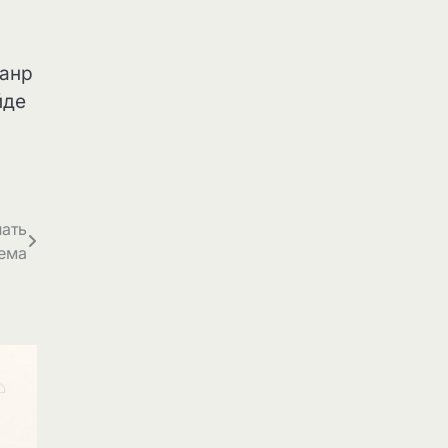
жанр
йде
нать
ема