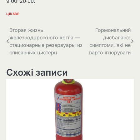
9:00–20:00.
ЦІКАВЕ
Навігація
Вторая жизнь
Гормональний
железнодорожного котла —
дисбаланс:
записів
стационарные резервуары из
симптоми, які не
списанных цистерн
варто ігнорувати
Схожі записи