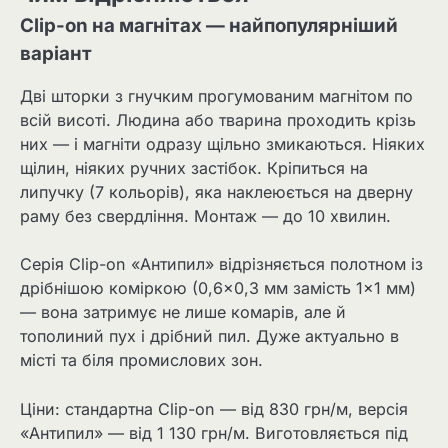
Clip-on на магнітах — найпопулярніший
варіант
Дві шторки з гнучким прогумованим магнітом по
всій висоті. Людина або тварина проходить крізь
них — і магніти одразу щільно змикаються. Ніяких
щілин, ніяких ручних застібок. Кріпиться на
липучку (7 кольорів), яка наклеюється на дверну
раму без свердління. Монтаж — до 10 хвилин.
Серія Clip-on «Антипил» відрізняється полотном із
дрібнішою коміркою (0,6×0,3 мм замість 1×1 мм)
— вона затримує не лише комарів, але й
тополиний пух і дрібний пил. Дуже актуально в
місті та біля промислових зон.
Ціни: стандартна Clip-on — від 830 грн/м, версія
«Антипил» — від 1 130 грн/м. Виготовляється під