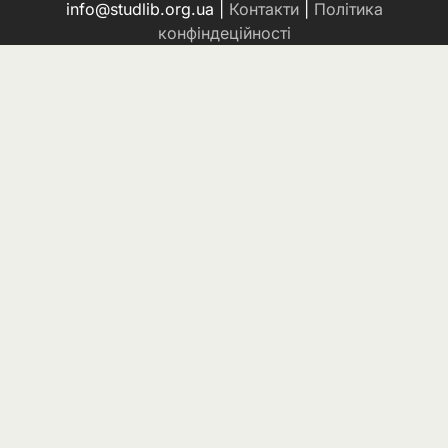
info@studlib.org.ua |
Контакти
|
Політика
конфіндеційності