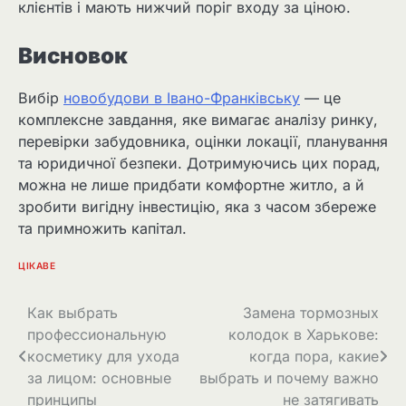
клієнтів і мають нижчий поріг входу за ціною.
Висновок
Вибір
новобудови в Івано-Франківську
— це
комплексне завдання, яке вимагає аналізу ринку,
перевірки забудовника, оцінки локації, планування
та юридичної безпеки. Дотримуючись цих порад,
можна не лише придбати комфортне житло, а й
зробити вигідну інвестицію, яка з часом збереже
та примножить капітал.
ЦІКАВЕ
Навігація
Как выбрать
Замена тормозных
профессиональную
колодок в Харькове:
записів
косметику для ухода
когда пора, какие
за лицом: основные
выбрать и почему важно
принципы
не затягивать