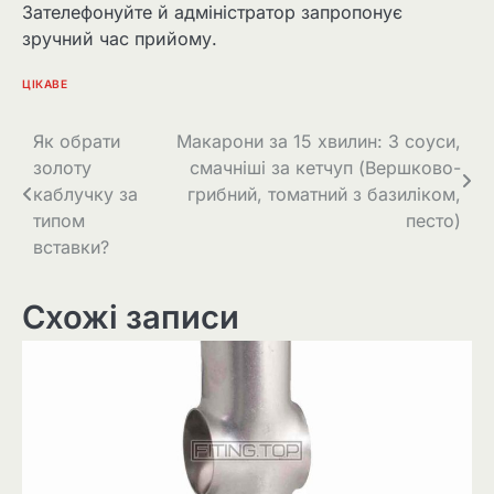
Зателефонуйте й адміністратор запропонує
зручний час прийому.
ЦІКАВЕ
Навігація
Як обрати
Макарони за 15 хвилин: 3 соуси,
золоту
смачніші за кетчуп (Вершково-
записів
каблучку за
грибний, томатний з базиліком,
типом
песто)
вставки?
Схожі записи