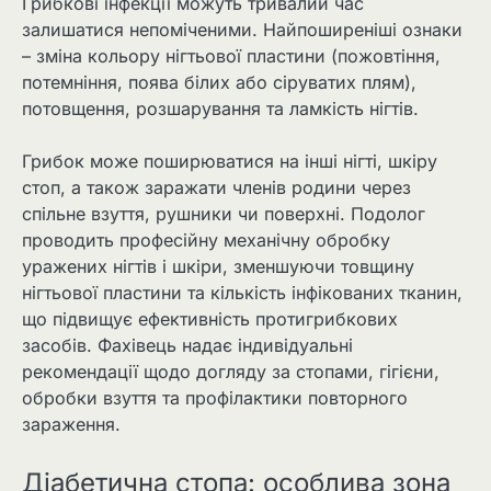
Грибкові інфекції можуть тривалий час
залишатися непоміченими. Найпоширеніші ознаки
– зміна кольору нігтьової пластини (пожовтіння,
потемніння, поява білих або сіруватих плям),
потовщення, розшарування та ламкість нігтів.
Грибок може поширюватися на інші нігті, шкіру
стоп, а також заражати членів родини через
спільне взуття, рушники чи поверхні. Подолог
проводить професійну механічну обробку
уражених нігтів і шкіри, зменшуючи товщину
нігтьової пластини та кількість інфікованих тканин,
що підвищує ефективність протигрибкових
засобів. Фахівець надає індивідуальні
рекомендації щодо догляду за стопами, гігієни,
обробки взуття та профілактики повторного
зараження.
Діабетична стопа: особлива зона