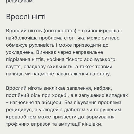
рецидивам.
Врослі нігті
Врослий ніготь (оніхокріптоз) – найпоширеніша і
найболючіша проблема стоп, яка може суттєво
обмежує рухливість і може призводити до
ускладнень. Виникає через неправильне
підрізання нігтів, носіння тісного або вузького
взуття, спадкову схильність, а також травми
пальців чи надмірне навантаження на стопу.
Врослий ніготь викликає запалення, набряк,
постійний біль при ходьбі, а в запущених випадках
– нагноєння та абсцеси. Без лікування проблема
рецидивує, а у людей з діабетом чи порушеним
кровообігом може призвести до формування
трофічних виразок та ампутації кінцівки.