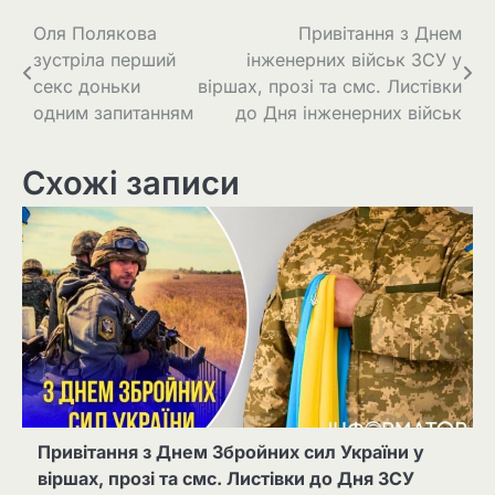
Навігація
Оля Полякова
Привітання з Днем
зустріла перший
інженерних військ ЗСУ у
записів
секс доньки
віршах, прозі та смс. Листівки
одним запитанням
до Дня інженерних військ
Схожі записи
Привітання з Днем Збройних сил України у
віршах, прозі та смс. Листівки до Дня ЗСУ