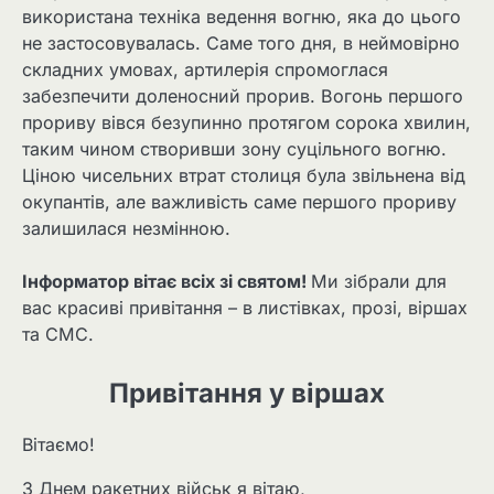
використана техніка ведення вогню, яка до цього
не застосовувалась. Саме того дня, в неймовірно
складних умовах, артилерія спромоглася
забезпечити доленосний прорив. Вогонь першого
прориву вівся безупинно протягом сорока хвилин,
таким чином створивши зону суцільного вогню.
Ціною чисельних втрат столиця була звільнена від
окупантів, але важливість саме першого прориву
залишилася незмінною.
Інформатор вітає всіх зі святом!
Ми зібрали для
вас красиві привітання – в листівках, прозі, віршах
та СМС.
Привітання у віршах
Вітаємо!
З Днем ракетних військ я вітаю,