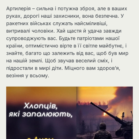
Артилерія – сильна і потужна зброя, але в ваших
руках, дорогі наші захисники, вона безпечна. У
ракетних військах служать найсміливіші,
витривалі чоловіки. Хай щастя й удача завжди
супроводжують вас. Будьте патріотами нашої
країни, оптимістично вірте в її світле майбутнє, і
знайте, багато що залежить від вас, щоб був мир
на нашій землі. Щоб звучав веселий сміх, і
підростали в мирі діти. Міцного вам здоров’я,
везіння у всьому.