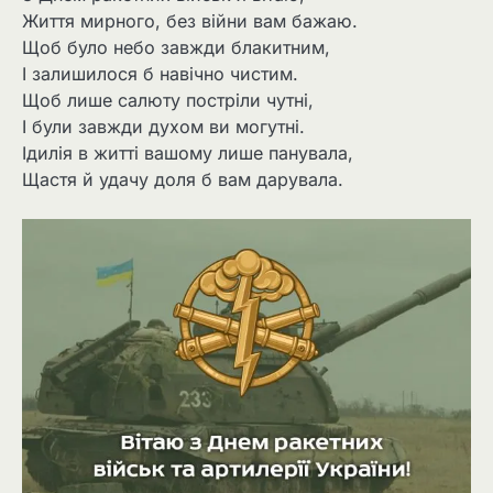
Життя мирного, без війни вам бажаю.
Щоб було небо завжди блакитним,
І залишилося б навічно чистим.
Щоб лише салюту постріли чутні,
І були завжди духом ви могутні.
Ідилія в житті вашому лише панувала,
Щастя й удачу доля б вам дарувала.