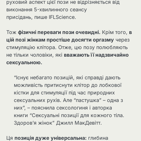
руховий аспект цієї пози не відрізняється від
виконання 5-хвилинного сеансу
присідань, пише IFLScience.
Тож
фізичні переваги пози очевидні.
Крім того,
в
цій позі жінкам простіше досягти оргазму
через
стимуляцію клітора. Отже, цю позу полюбляють
не тільки чоловіки, які
вважають її надзвичайно
сексуальною.
“Існує небагато позицій, які справді дають
можливість притиснути клітор до лобкової
кістки для стимуляції під час природних
сексуальних рухів. Але “пастушка” – одна з
них”, – пояснила сексологиня і авторка
книги “Сексуальні позиції для кожного тіла.
Здоров’я жінок” Джилл МакДевітт.
Ця
позиція дуже універсальна:
глибина