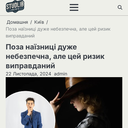
Перейти
до
вмісту
Домашня
Київ
Поза наїзниці дуже небезпечна, але цей ризик
виправданий
Поза наїзниці дуже
небезпечна, але цей ризик
виправданий
22 Листопада, 2024
admin