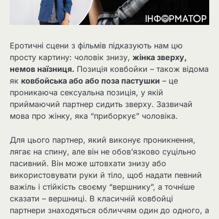
Еротичні сцени з фільмів підказують нам цю
просту картину: чоловік знизу,
жінка зверху,
немов наїзниця.
Позиція ковбойки – також відома
як
ковбойська або або поза пастушки
– це
проникаюча сексуальна позиція, у якій
приймаючий партнер сидить зверху. Зазвичай
мова про жінку, яка “приборкує” чоловіка.
Для цього партнер, який виконує проникнення,
лягає на спину, але він не обов’язково суцільно
пасивний. Він може штовхати знизу або
використовувати руки й тіло, щоб надати певний
важіль і стійкість своєму “вершнику”, а точніше
сказати – вершниці. В класичній ковбойці
партнери знаходяться обличчям один до одного, а