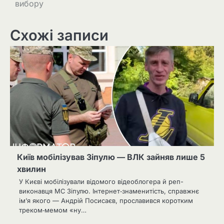
вибору
Схожі записи
Київ мобілізував Зіпулю — ВЛК зайняв лише 5
хвилин
У Києві мобілізували відомого відеоблогера й реп-
виконавця MC Зіпулю. Інтернет‑знаменитість, справжнє
ім’я якого — Андрій Посисаєв, прославився коротким
треком‑мемом «ну…