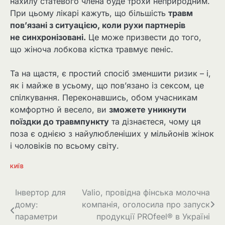
нахилу статевого члена буде трохи неприродним.
При цьому лікарі кажуть, що більшість
травм
пов’язані з ситуацією, коли рухи партнерів
не синхронізовані.
Це може призвести до того,
що жіноча лобкова кістка травмує пеніс.
Та на щастя, є простий спосіб зменшити ризик – і,
як і майже в усьому, що пов’язано із сексом, це
спілкування. Переконавшись, обом учасникам
комфортно й весело, ви
зможете уникнути
поїздки до травмпункту
та дізнаєтеся, чому ця
поза є однією з найулюбленіших у мільйонів жінок
і чоловіків по всьому світу.
КИЇВ
Навігація
Інвертор для
Valio, провідна фінська молочна
дому:
компанія, оголосила про запуск
записів
параметри
продукції PROfeel®️ в Україні