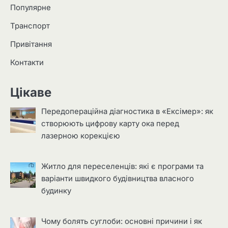
Популярне
Транспорт
Привітання
Контакти
Цікаве
Передопераційна діагностика в «Ексімер»: як
створюють цифрову карту ока перед
лазерною корекцією
Житло для переселенців: які є програми та
варіанти швидкого будівництва власного
будинку
Чому болять суглоби: основні причини і як