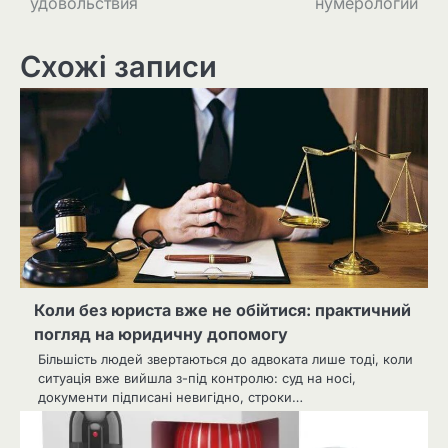
удовольствия
нумерологии
Схожі записи
Коли без юриста вже не обійтися: практичний
погляд на юридичну допомогу
Більшість людей звертаються до адвоката лише тоді, коли
ситуація вже вийшла з-під контролю: суд на носі,
документи підписані невигідно, строки…