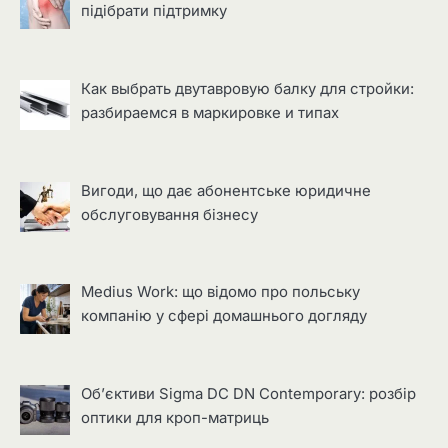
підібрати підтримку
Как выбрать двутавровую балку для стройки:
разбираемся в маркировке и типах
Вигоди, що дає абонентське юридичне
обслуговування бізнесу
Medius Work: що відомо про польську
компанію у сфері домашнього догляду
Об’єктиви Sigma DC DN Contemporary: розбір
оптики для кроп-матриць