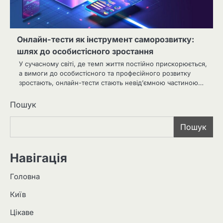
Онлайн-тести як інструмент саморозвитку:
шлях до особистісного зростання
У сучасному світі, де темп життя постійно прискорюється,
а вимоги до особистісного та професійного розвитку
зростають, онлайн-тести стають невід’ємною частиною…
Пошук
Пошук
Навігація
Головна
Київ
Цікаве