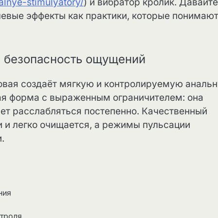
nalnye-stimulyatory/
) и вибратор кролик. Давайте
чевые эффекты как практики, которые понимаю
и безопасность ощущений
овая создаёт мягкую и контролируемую аналь
ая форма с выраженным ограничителем: она
яет расслабляться постепенно. Качественный
и и легко очищается, а режимы пульсации
.
ния
нтроля