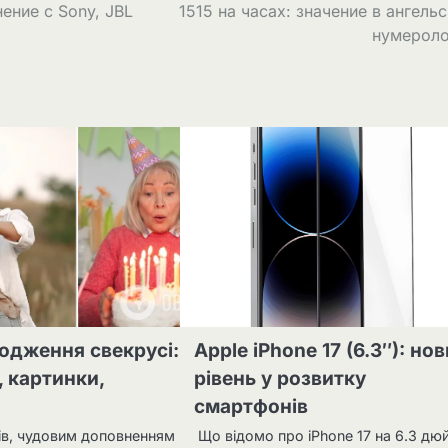
нение с Sony, JBL
1515 на часах: значение в ангель
нумероло
одження свекрусі:
Apple iPhone 17 (6.3″): но
, картинки,
рівень у розвитку
смартфонів
лів, чудовим доповненням
Що відомо про iPhone 17 на 6.3 дю