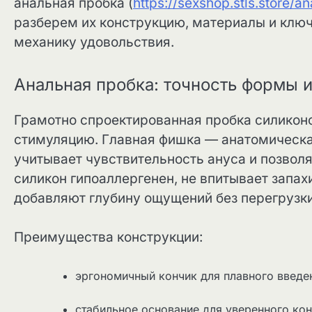
анальная пробка (
https://sexshop.stls.store/a
разберем их конструкцию, материалы и клю
механику удовольствия.
Анальная пробка: точность формы 
Грамотно спроектированная пробка силикон
стимуляцию. Главная фишка — анатомическ
учитывает чувствительность ануса и позвол
силикон гипоаллергенен, не впитывает запах
добавляют глубину ощущений без перегрузки
Преимущества конструкции:
эргономичный кончик для плавного введе
стабильное основание для уверенного ко