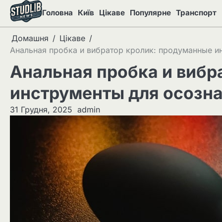
Перейти
Головна
Київ
Цікаве
Популярне
Транспорт
до
вмісту
Домашня
Цікаве
Анальная пробка и вибратор кролик: продуманные и
Анальная пробка и вибр
инструменты для осозна
31 Грудня, 2025
admin