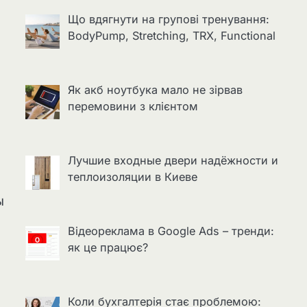
Що вдягнути на групові тренування:
BodyPump, Stretching, TRX, Functional
Як акб ноутбука мало не зірвав
перемовини з клієнтом
Лучшие входные двери надёжности и
теплоизоляции в Киеве
ы
Відеореклама в Google Ads – тренди:
як це працює?
Коли бухгалтерія стає проблемою: