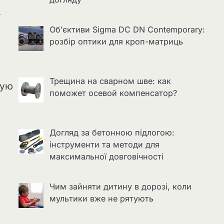
т
Об’єктиви Sigma DC DN Contemporary:
розбір оптики для кроп-матриць
Трещина на сварном шве: как
ную
поможет осевой компенсатор?
Догляд за бетонною підлогою:
інструменти та методи для
максимальної довговічності
Чим зайняти дитину в дорозі, коли
мультики вже не рятують