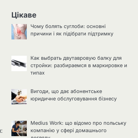
Цікаве
Чому болять суглоби: основні
причини і як підібрати підтримку
Как выбрать двутавровую балку для
стройки: разбираемся в маркировке и
типах
Вигоди, що дає абонентське
юридичне обслуговування бізнесу
Medius Work: що відомо про польську
:
компанію у сфері домашнього
догляду