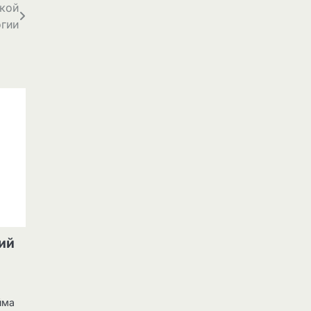
ской
гии
вий
йма