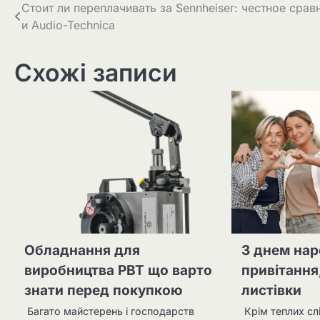
Навігація
Стоит ли переплачивать за Sennheiser: честное срав
и Audio-Technica
записів
Схожі записи
Обладнання для
З днем нар
виробництва РВТ що варто
привітання
знати перед покупкою
листівки
Багато майстерень і господарств
Крім теплих с