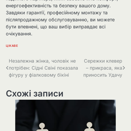
енергоефективність та безпеку вашого дому.
Завдяки гарантії, професійному монтажу та
післяпродажному обслуговуванню, ви можете
бути впевнені, що ваш вибір виправдає всі
очікування.
ЦІКАВЕ
Навігація
Незалежна жінка, чоловік не
Сережки клевер
потрібен: Сідні Свіні показала
– прикраса, яка
записів
фігуру у фіалковому бікіні
приносить Удачу
Схожі записи