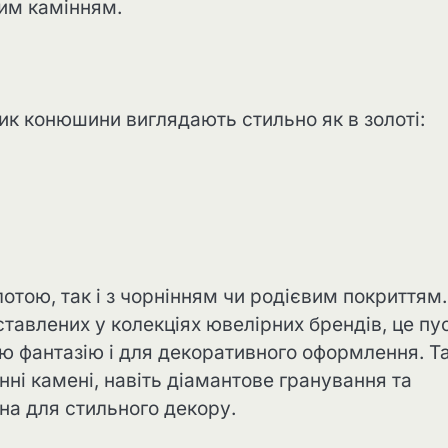
им камінням.
ик конюшини виглядають стильно як в золоті:
олотою, так і з чорнінням чи родієвим покриттям
тавлених у колекціях ювелірних брендів, це пу
ю фантазію і для декоративного оформлення. Т
ні камені, навіть діамантове гранування та
на для стильного декору.