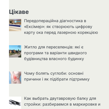
Цікаве
Передопераційна діагностика в
«Ексімер»: як створюють цифрову
карту ока перед лазерною корекцією
Житло для переселенців: які є
програми та варіанти швидкого
будівництва власного будинку
Чому болять суглоби: основні
причини і як підібрати підтримку
Как выбрать двутавровую балку для
стройки: разбираемся в маркировке и