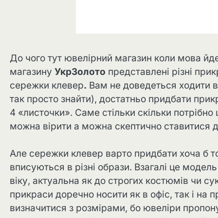
До чого тут ювелірний магазин коли мова йде
магазину
УкрЗолото
представлені різні прик
сережки клевер
.
Вам не доведеться ходити в
так просто знайти), достатньо придбати прик
4 «листочки». Саме стільки скільки потрібно 
можна вірити а можна скептично ставитися д
Але сережки клевер варто придбати хоча б т
вписуються в різні образи. Взагалі це модел
віку, актуальна як до строгих костюмів чи сук
прикраси доречно носити як в офіс, так і на 
визначитися з розмірами, бо ювеліри пропоную