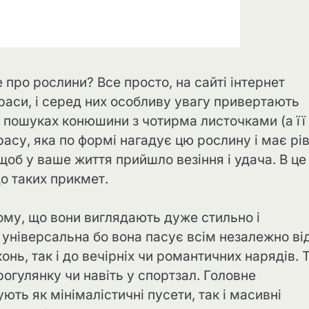
 про рослини? Все просто, на сайті інтернет
раси, і серед них особливу увагу привертають
 пошуках конюшини з чотирма листочками (а її
расу, яка по формі нагадує цю рослину і має рі
щоб у ваше життя прийшло везіння і удача. В це
о таких прикмет.
ому, що вони виглядають дуже стильно і
ь універсальна бо вона пасує всім незалежно ві
онь, так і до вечірніх чи романтичних нарядів. Т
прогулянку чи навіть у спортзал. Головне
ть як мінімалістичні пусети, так і масивні