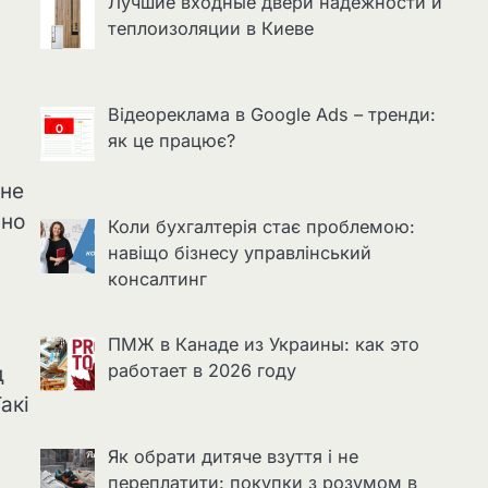
Лучшие входные двери надёжности и
теплоизоляции в Киеве
Відеореклама в Google Ads – тренди:
як це працює?
 не
вно
Коли бухгалтерія стає проблемою:
навіщо бізнесу управлінський
консалтинг
ПМЖ в Канаде из Украины: как это
работает в 2026 году
д
акі
Як обрати дитяче взуття і не
переплатити: покупки з розумом в