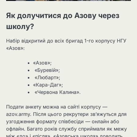
Як долучитися до Азову через
школу?
Набір відкритий до всіх бригад 1-го корпусу НГУ
«Азов»:
«Азов»;
«Буревій»;
«Любарт»;
«Кара-Даг»;
«Червона Калина».
Подати анкету можна на сайті корпусу —
azov.army. Після цього рекрутери зв’яжуться для
узгодження формату співбесіди — онлайн або
офлайн. Багато років службу сприймали як межу
між «до» і «після». «Азовська школа» доводить,