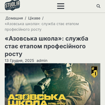
Перейти
до
вмісту
Домашня
Цікаве
«Азовська школа»: служба стає етапом
професійного росту
«Азовська школа»: служба
стає етапом професійного
росту
13 Грудня, 2025
admin