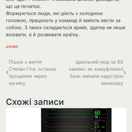
що це початок.
Формуються люди, які діють з холодною
головою, працюють у команді й вміють вести за
собою. З таких складається армія, здатна не лише
воювати, а й розвивати країну.
ЦІКАВЕ
Навігація
Пішов з життя
Ідеальний нюд за 60
Степан Гіга: останнє
хвилин: як камуфлюючі
записів
прощання через
бази змінили індустрію
музику.
манікюру
Схожі записи