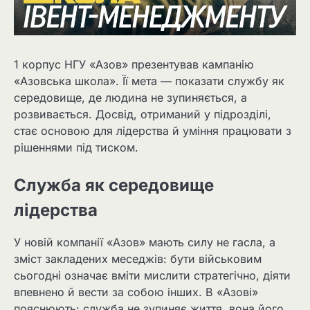
1 корпус НГУ «Азов» презентував кампанію
«Азовська школа». Її мета — показати службу як
середовище, де людина не зупиняється, а
розвивається. Досвід, отриманий у підрозділі,
стає основою для лідерства й уміння працювати з
рішеннями під тиском.
Служба як середовище
лідерства
У новій компанії «Азов» мають силу не гасла, а
зміст закладених меседжів: бути військовим
сьогодні означає вміти мислити стратегічно, діяти
впевнено й вести за собою інших. В «Азові»
пояснюють: служба не зупиняє життя, вона його