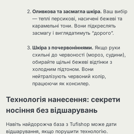
Оливкова та засмагла шкіра.
Ваш вибір
— теплі персикові, насичені бежеві та
карамельні тони. Вони підкреслять
засмагу і виглядатимуть “дорого”.
Шкіра з почервоніннями.
Якщо руки
схильні до червоності (мороз, судини),
обирайте щільні бежеві відтінки з
холодним підтоном. Вони
нейтралізують червоний колір,
працюючи як консилер.
Технологія нанесення: секрети
носіння без відшарувань
Навіть найдорожча база з Tufishop може дати
відшарування, якщо порушити технологію.