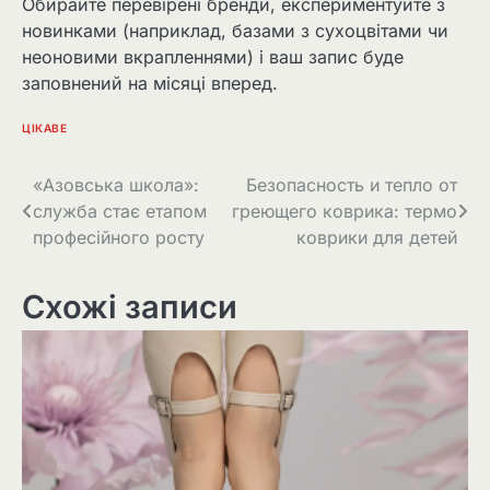
Обирайте перевірені бренди, експериментуйте з
новинками (наприклад, базами з сухоцвітами чи
неоновими вкрапленнями) і ваш запис буде
заповнений на місяці вперед.
ЦІКАВЕ
Навігація
«Азовська школа»:
Безопасность и тепло от
служба стає етапом
греющего коврика: термо
записів
професійного росту
коврики для детей
Схожі записи