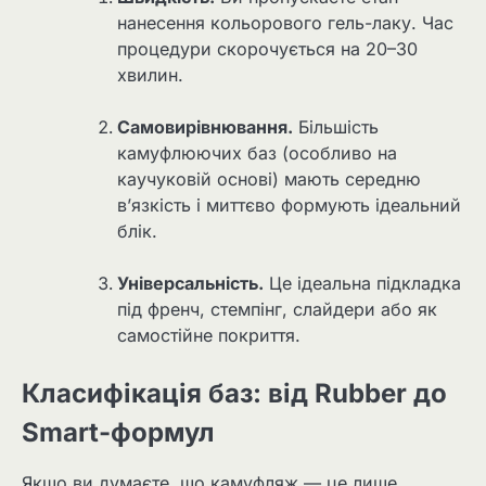
нанесення кольорового гель-лаку. Час
процедури скорочується на 20–30
хвилин.
Самовирівнювання.
Більшість
камуфлюючих баз (особливо на
каучуковій основі) мають середню
в’язкість і миттєво формують ідеальний
блік.
Універсальність.
Це ідеальна підкладка
під френч, стемпінг, слайдери або як
самостійне покриття.
Класифікація баз: від Rubber до
Smart-формул
Якщо ви думаєте, що камуфляж — це лише