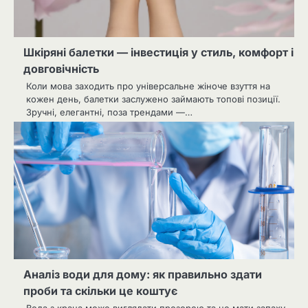
Шкіряні балетки — інвестиція у стиль, комфорт і
довговічність
Коли мова заходить про універсальне жіноче взуття на
кожен день, балетки заслужено займають топові позиції.
Зручні, елегантні, поза трендами —…
Аналіз води для дому: як правильно здати
проби та скільки це коштує
Вода з крана може виглядати прозорою та не мати запаху,