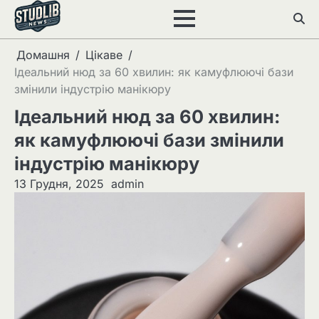
Перейти
до
вмісту
Домашня
Цікаве
Ідеальний нюд за 60 хвилин: як камуфлюючі бази
змінили індустрію манікюру
Ідеальний нюд за 60 хвилин:
як камуфлюючі бази змінили
індустрію манікюру
13 Грудня, 2025
admin