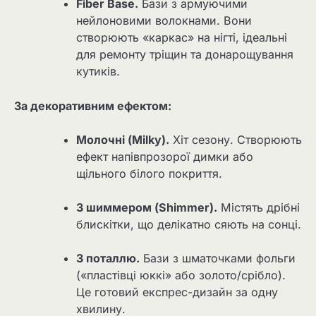
Fiber Base.
Бази з армуючими
нейлоновими волокнами. Вони
створюють «каркас» на нігті, ідеальні
для ремонту тріщин та донарощування
кутиків.
За декоративним ефектом:
Молочні (Milky).
Хіт сезону. Створюють
ефект напівпрозорої димки або
щільного білого покриття.
З шиммером (Shimmer).
Містять дрібні
блискітки, що делікатно сяють на сонці.
З поталлю.
Бази з шматочками фольги
(«пластівці юккі» або золото/срібло).
Це готовий експрес-дизайн за одну
хвилину.