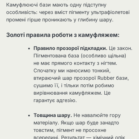
Камуфлюючі бази мають одну підступну
особливість: через вміст пігменту ультрафіолетові
промені гірше проникають у глибину шару.
Золоті правила роботи з камуфляжем:
Правило прозорої підкладки.
Це закон.
Пігментована база (особливо щільна)
не має прямого контакту з нігтем.
Спочатку ми наносимо тонкий,
втираючий шар прозорої Rubber бази,
сушимо її, і тільки потім робимо
вирівнювання камуфляжем. Це
гарантує адгезію.
Товщина шару.
Не навалюйте гору
матеріалу. Якщо шар буде занадто
товстим, пігмент не просохне
всередині. Результат — хімічний опік