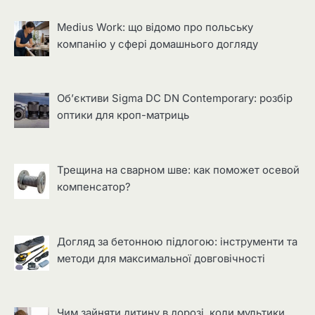
Medius Work: що відомо про польську
компанію у сфері домашнього догляду
Об’єктиви Sigma DC DN Contemporary: розбір
оптики для кроп-матриць
Трещина на сварном шве: как поможет осевой
компенсатор?
Догляд за бетонною підлогою: інструменти та
методи для максимальної довговічності
Чим зайняти дитину в дорозі, коли мультики