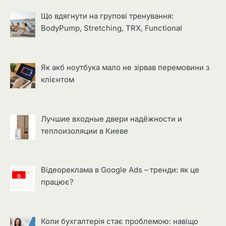
Що вдягнути на групові тренування:
BodyPump, Stretching, TRX, Functional
Як акб ноутбука мало не зірвав перемовини з
клієнтом
Лучшие входные двери надёжности и
теплоизоляции в Киеве
Відеореклама в Google Ads – тренди: як це
працює?
Коли бухгалтерія стає проблемою: навіщо