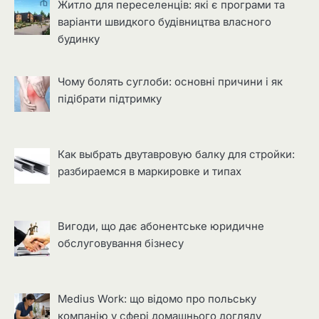
Житло для переселенців: які є програми та
варіанти швидкого будівництва власного
будинку
Чому болять суглоби: основні причини і як
підібрати підтримку
Как выбрать двутавровую балку для стройки:
разбираемся в маркировке и типах
Вигоди, що дає абонентське юридичне
обслуговування бізнесу
Medius Work: що відомо про польську
компанію у сфері домашнього догляду