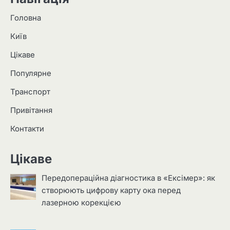
Головна
Київ
Цікаве
Популярне
Транспорт
Привітання
Контакти
Цікаве
Передопераційна діагностика в «Ексімер»: як
створюють цифрову карту ока перед
лазерною корекцією