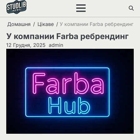
Перейти
до
вмісту
Домашня
Цікаве
У компании Farba ребрендинг
У компании Farba ребрендинг
12 Грудня, 2025
admin