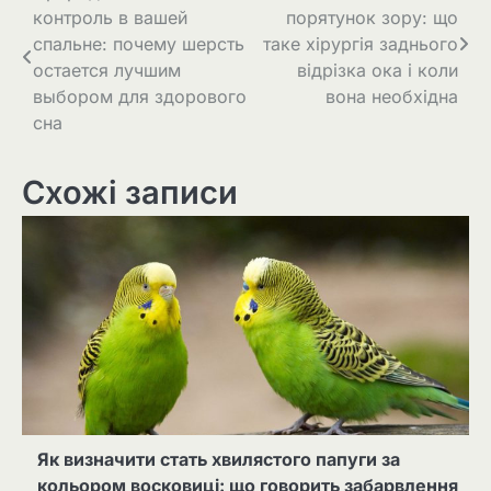
контроль в вашей
порятунок зору: що
записів
спальне: почему шерсть
таке хірургія заднього
остается лучшим
відрізка ока і коли
выбором для здорового
вона необхідна
сна
Схожі записи
Як визначити стать хвилястого папуги за
кольором восковиці: що говорить забарвлення