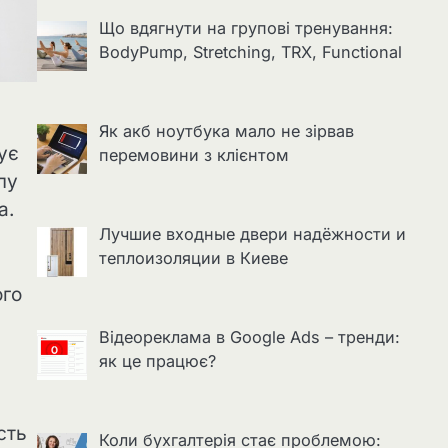
Що вдягнути на групові тренування:
BodyPump, Stretching, TRX, Functional
Як акб ноутбука мало не зірвав
ує
перемовини з клієнтом
лу
а.
Лучшие входные двери надёжности и
теплоизоляции в Киеве
ого
Відеореклама в Google Ads – тренди:
як це працює?
сть
Коли бухгалтерія стає проблемою: