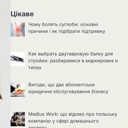
Цікаве
Чому болять суглоби: основні
причини і як підібрати підтримку
Как выбрать двутавровую балку для
стройки: разбираемся в маркировке и
типах
Вигоди, що дає абонентське
юридичне обслуговування бізнесу
Medius Work: що відомо про польську
компанію у сфері домашнього
догляду