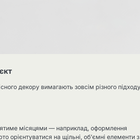
єкт
існого декору вимагають зовсім різного підход
оятиме місяцями — наприклад, оформлення
то орієнтуватися на щільні, об’ємні елементи з