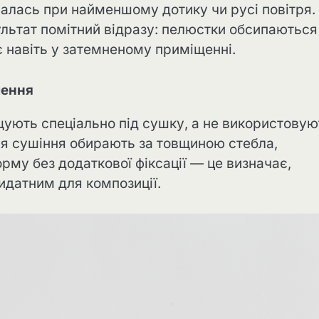
увалась при найменшому дотику чи русі повітря.
льтат помітний відразу: пелюстки обсипаються
є навіть у затемненому приміщенні.
чення
щують спеціально під сушку, а не використовую
для сушіння обирають за товщиною стебла,
орму без додаткової фіксації — це визначає,
идатним для композиції.