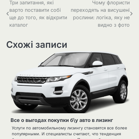
Навігація
Три запитання, які
Чому флористи
варто поставити собі
переходять на висушені
записів
ще до того, як відкрити
рослини: логіка, яку не
каталог
видно з фото
Схожі записи
Все о выгодах покупки б\у авто в лизинг
Услуги по автомобильному лизингу становятся все более
популярными. И специалисты считают, что тенденция