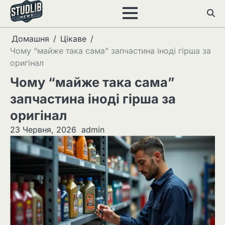
Перейти
до
вмісту
Домашня
Цікаве
Чому “майже така сама” запчастина іноді гірша за
оригінал
Чому “майже така сама”
запчастина іноді гірша за
оригінал
23 Червня, 2026
admin