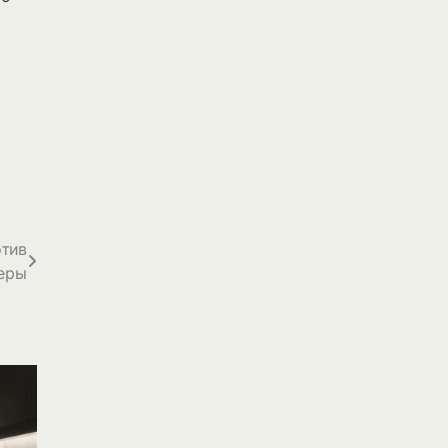
отив
теры