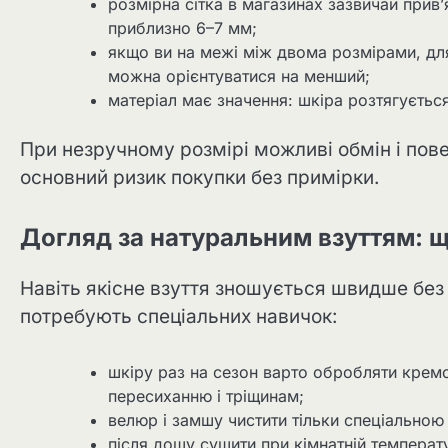
розмірна сітка в магазинах зазвичай прив
приблизно 6–7 мм;
якщо ви на межі між двома розмірами, для
можна орієнтуватися на менший;
матеріал має значення: шкіра розтягується
При незручному розмірі можливі обмін і пов
основний ризик покупки без примірки.
Догляд за натуральним взуттям: 
Навіть якісне взуття зношується швидше без 
потребують спеціальних навичок:
шкіру раз на сезон варто обробляти крем
пересиханню і тріщинам;
велюр і замшу чистити тільки спеціальною
після дощу сушити при кімнатній температ