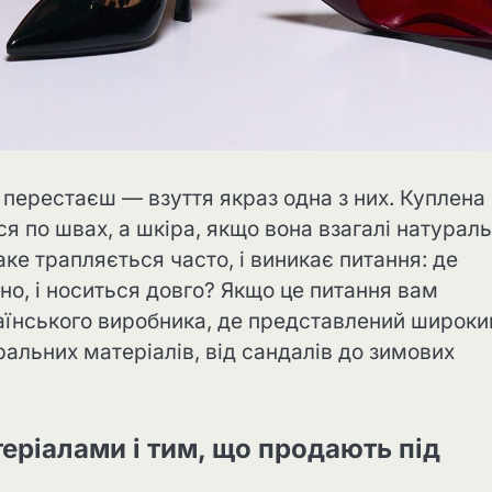
 перестаєш — взуття якраз одна з них. Куплена
я по швах, а шкіра, якщо вона взагалі натураль
аке трапляється часто, і виникає питання: де
ьно, і носиться довго? Якщо це питання вам
аїнського виробника, де представлений широки
альних матеріалів, від сандалів до зимових
еріалами і тим, що продають під