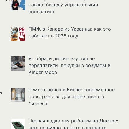
навіщо бізнесу управлінський
консалтинг
ПМЖ в Канаде из Украины: как это
работает в 2026 году
Як обрати дитяче взуття і не
переплатити: покупки з розумом в
Kinder Moda
Ремонт офиса в Киеве: современное
ь
пространство для эффективного
бизнеса
Первая лодка для рыбалки на Днепре:
чего не видно на фото в каталоге