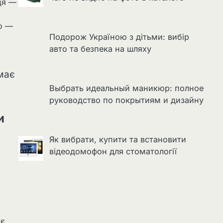
ця —
го —
Подорож Україною з дітьми: вибір
авто та безпека на шляху
має
Выбрать идеальный маникюр: полное
руководство по покрытиям и дизайну
и
Як вибрати, купити та встановити
відеодомофон для стоматології
ує