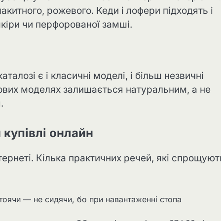
акитного, рожевого. Кеди і лофери підходять і
шкіри чи перфорованої замші.
талозі є і класичні моделі, і більш незвичні
мових моделях залишається натуральним, а не
.
 купівлі онлайн
нтернеті. Кілька практичних речей, які спрощуют
тоячи — не сидячи, бо при навантаженні стопа