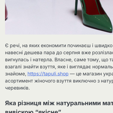
Є речі, на яких економити починаєш і швидко
навесні дешева пара до серпня вже розлізлас
вигнулась і натерла. Власне, саме тому, що т
взагалі знайти взуття, яке і виглядає нормал
знайоме,
https://tapuli.shop
— це магазин укр
асортимент жіночого взуття виключно з натур
черевиків.
Яка різниця між натуральними мат
вивіскою “якісне”