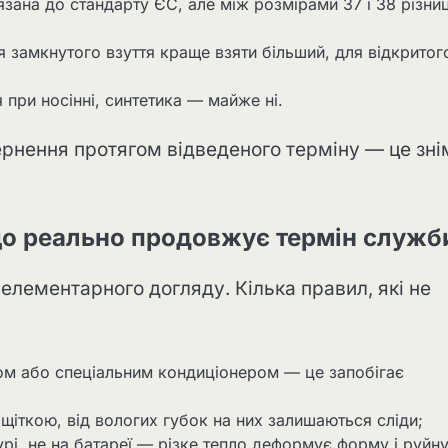
’язана до стандарту ЄС, але між розмірами 37 і 38 різни
 замкнутого взуття краще взяти більший, для відкрито
 при носінні, синтетика — майже ні.
ернення протягом відведеного терміну — це зні
що реально продовжує термін служб
елементарного догляду. Кілька правил, які не
ом або спеціальним кондиціонером — це запобігає
 щіткою, від вологих губок на них залишаються сліди;
урі, не на батареї — різке тепло деформує форму і руйн