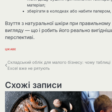
матеріал;
зберігати в колодках або набити папером
Взуття з натуральної шкіри при правильному 
вигляду — що і робить його реально вигідніш
перспективі.
ЦІКАВЕ
Навігація
Складський облік для малого бізнесу: чому таблиці
Excel вже не рятують
записів
Схожі записи