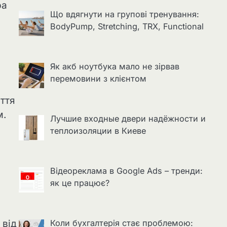
ра
Що вдягнути на групові тренування:
BodyPump, Stretching, TRX, Functional
Як акб ноутбука мало не зірвав
перемовини з клієнтом
ття
м.
Лучшие входные двери надёжности и
теплоизоляции в Киеве
Відеореклама в Google Ads – тренди:
як це працює?
 від
Коли бухгалтерія стає проблемою: