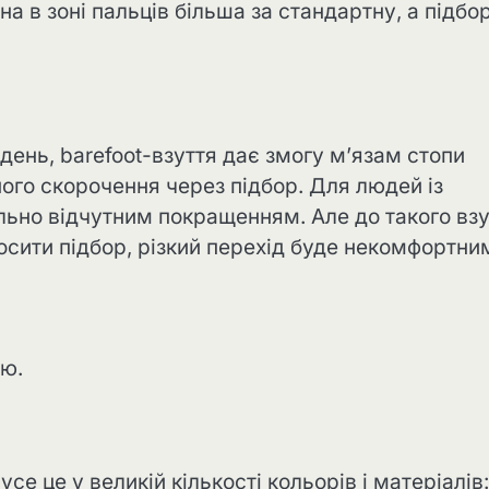
на в зоні пальців більша за стандартну, а підбо
 день, barefoot-взуття дає змогу м’язам стопи
ого скорочення через підбор. Для людей із
ьно відчутним покращенням. Але до такого взу
осити підбор, різкий перехід буде некомфортни
тю.
се це у великій кількості кольорів і матеріалів: