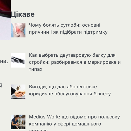
Цікаве
Чому болять суглоби: основні
причини і як підібрати підтримку
Как выбрать двутавровую балку для
на,
стройки: разбираемся в маркировке и
типах
й
Вигоди, що дає абонентське
юридичне обслуговування бізнесу
Medius Work: що відомо про польську
компанію у сфері домашнього
догляду