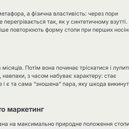
етафора, а фізична властивість: через пори
е перегрівається так, як у синтетичному взутті.
ьніше повторюють форму стопи при перших носін
 місяців. Потім вона починає тріскатися і лупи
 навпаки, з часом набуває характеру: стає
 і є та сама “зношена” пара, яку шкода викину
сто маркетинг
ована на максимально природне положення стопи