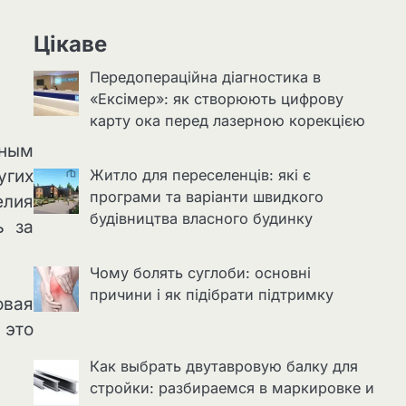
Цікаве
Передопераційна діагностика в
«Ексімер»: як створюють цифрову
карту ока перед лазерною корекцією
тным
угих
Житло для переселенців: які є
програми та варіанти швидкого
елия
будівництва власного будинку
ь за
Чому болять суглоби: основні
причини і як підібрати підтримку
овая
 это
Как выбрать двутавровую балку для
стройки: разбираемся в маркировке и