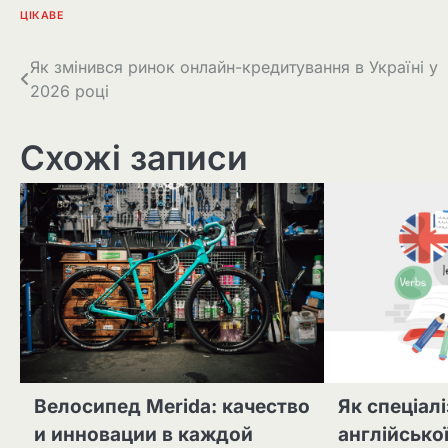
ЦІКАВЕ
Навігація
Як змінився ринок онлайн-кредитування в Україні у
2026 році
записів
Схожі записи
Велосипед Merida: качество
Як спеціал
и инновации в каждой
англійсько