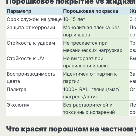
Порошковое покрытие vs жидкая 
Параметр
Порошковая покраска
Жи
Срок службы на улице
10–15 лет
3–
Защита от коррозии
Монолитная плёнка без
По
пор и швов
со
Стойкость к ударам
Не трескается при
Тр
механических нагрузках
св
Стойкость к UV
Не выгорает при
Вы
правильной краске
Воспроизводимость
Идентичен от партии к
За
цвета
партии
на
Палитра
1000+ RAL, глянец/мат/
Ог
шагрень/антик
Экология
Без растворителей и
Ле
токсичных испарений
со
Что красят порошком на частном 