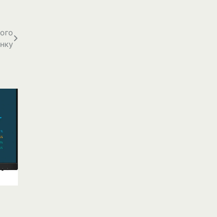
шого
нку