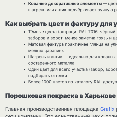
Кованые декоративные элементы —
цве
шагрень или антик подчёркивает ручную р
Как выбрать цвет и фактуру для 
Тёмные цвета (антрацит RAL 7016, чёрный
заборов и ворот, менее заметна грязь и 
Матовая фактура практичнее глянца на у
мелкие царапины
Шагрень и антик — идеально для кованых
состаренного металла
Один цвет для всего участка (забор, вор
подбирать оттенки
Более 1000 цветов по каталогу RAL досту
Порошковая покраска в Харькове о
Главная производственная площадка
Grafix
сети компании. Это единственный цех с по