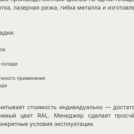
ка, лазерная резка, гибка металла и изготовл
адки:
ов
 складе
ужного применения
ода
итывает стоимость индивидуально — достат
аемый цвет RAL. Менеджер сделает просч
онкретные условия эксплуатации.