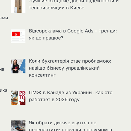
Лучшие входные двери надёжности и
теплоизоляции в Киеве
ьями
Відеореклама в Google Ads – тренди:
як це працює?
Коли бухгалтерія стає проблемою:
навіщо бізнесу управлінський
на
консалтинг
ика
ПМЖ в Канаде из Украины: как это
работает в 2026 году
Як обрати дитяче взуття і не
переплатити: покупки з розумом в