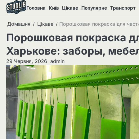
Перейти
Головна
Київ
Цікаве
Популярне
Транспорт
до
вмісту
Домашня
Цікаве
Порошковая покраска для частн
Порошковая покраска дл
Харькове: заборы, мебе
29 Червня, 2026
admin