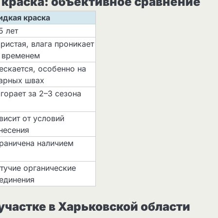
краска: объективное сравнение
дкая краска
5 лет
ристая, влага проникает
 временем
ескается, особенно на
арных швах
горает за 2–3 сезона
висит от условий
несения
раничена наличием
тучие органические
единения
участке в Харьковской области