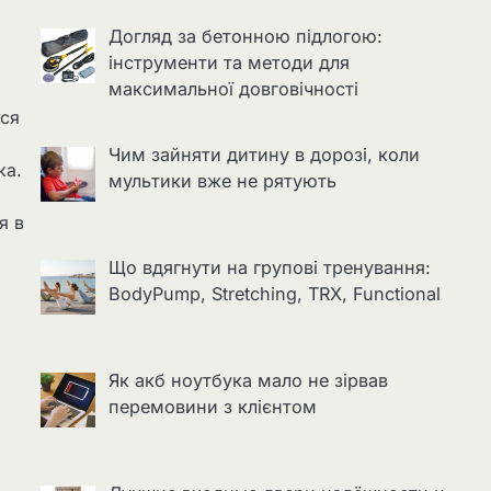
Догляд за бетонною підлогою:
інструменти та методи для
максимальної довговічності
тся
Чим зайняти дитину в дорозі, коли
ка.
мультики вже не рятують
я в
Що вдягнути на групові тренування:
BodyPump, Stretching, TRX, Functional
Як акб ноутбука мало не зірвав
перемовини з клієнтом