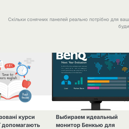
Скільки сонячних панелей реально потрібно для ва
буди
ізовані курси
Выбираем идеальный
ї допомагають
монитор Бенкью для