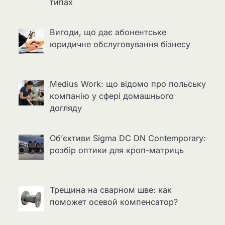
типах
Вигоди, що дає абонентське
юридичне обслуговування бізнесу
Medius Work: що відомо про польську
компанію у сфері домашнього
догляду
Об’єктиви Sigma DC DN Contemporary:
розбір оптики для кроп-матриць
Трещина на сварном шве: как
поможет осевой компенсатор?