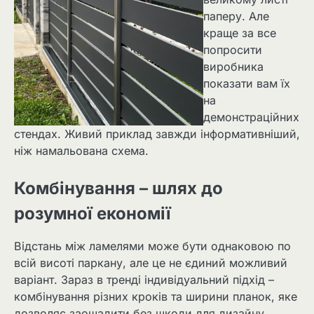
паперу. Але
краще за все
попросити
виробника
показати вам їх
на
демонстраційних
стендах. Живий приклад завжди інформативніший,
ніж намальована схема.
Комбінування – шлях до
розумної економії
Відстань між ламелями може бути однаковою по
всій висоті паркану, але це не єдиний можливий
варіант. Зараз в тренді індивідуальний підхід –
комбінування різних кроків та ширини планок, яке
дозволяє заощадити без шкоди для дизайну.