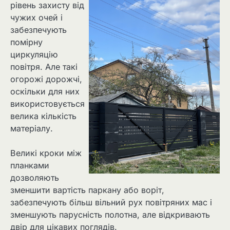
рівень захисту від
чужих очей і
забезпечують
помірну
циркуляцію
повітря. Але такі
огорожі дорожчі,
оскільки для них
використовується
велика кількість
матеріалу.
Великі кроки між
планками
дозволяють
зменшити вартість паркану або воріт,
забезпечують більш вільний рух повітряних мас і
зменшують парусність полотна, але відкривають
двір для цікавих поглядів.