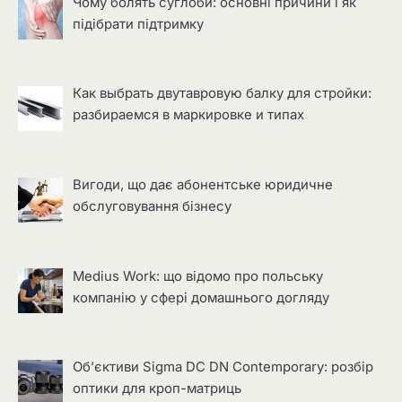
Чому болять суглоби: основні причини і як
підібрати підтримку
Как выбрать двутавровую балку для стройки:
разбираемся в маркировке и типах
Вигоди, що дає абонентське юридичне
обслуговування бізнесу
Medius Work: що відомо про польську
компанію у сфері домашнього догляду
Об’єктиви Sigma DC DN Contemporary: розбір
оптики для кроп-матриць