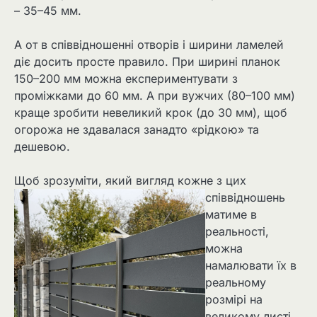
– 35–45 мм.
А от в співвідношенні отворів і ширини ламелей
діє досить просте правило. При ширині планок
150–200 мм можна експериментувати з
проміжками до 60 мм. А при вужчих (80–100 мм)
краще зробити невеликий крок (до 30 мм), щоб
огорожа не здавалася занадто «рідкою» та
дешевою.
Щоб зрозуміти, який вигляд ко
жне з цих
співвідношень
матиме в
реальності,
можна
намалювати їх в
реальному
розмірі на
великому листі