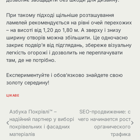
При такому підході щільніше розташування
ламелей рекомендується на рівні очей перехожих
– на висоті від 1,20 до 1,80 м. А зверху і знизу
ширину отворів можна збільшити. Це одночасно
закриє подвір’я від підглядань, збереже візуальну
легкість огорожі і дозволить не переплачувати
там, де не потрібно.
Експериментуйте і обов’язково знайдете свою
золоту середину!
ЦІКАВЕ
Навігація
Азбука Покрівлі™ –
SEO-продвижение: с
надійний партнер у виборі
чего начинается рост
записів
покрівельних і фасадних
органического
матеріалів
трафика