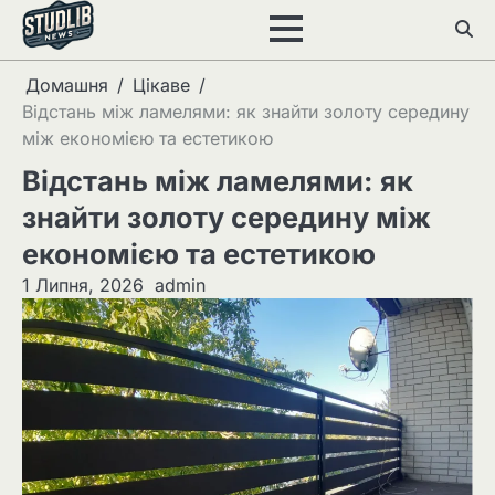
Перейти
до
вмісту
Домашня
Цікаве
Відстань між ламелями: як знайти золоту середину
між економією та естетикою
Відстань між ламелями: як
знайти золоту середину між
економією та естетикою
1 Липня, 2026
admin