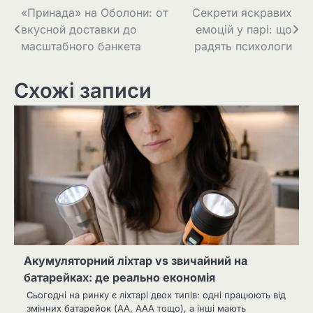
Навігація
«Принада» на Оболони: от
Секрети яскравих
вкусной доставки до
емоцій у парі: що
записів
масштабного банкета
радять психологи
Схожі записи
Акумуляторний ліхтар vs звичайний на
батарейках: де реально економія
Сьогодні на ринку є ліхтарі двох типів: одні працюють від
змінних батарейок (AA, AAA тощо), а інші мають