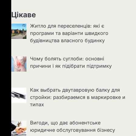
Цікаве
Житло для переселенців: які є
програми та варіанти швидкого
будівництва власного будинку
Чому болять суглоби: основні
причини і як підібрати підтримку
Как выбрать двутавровую балку для
стройки: разбираемся в маркировке и
типах
Вигоди, що дає абонентське
юридичне обслуговування бізнесу