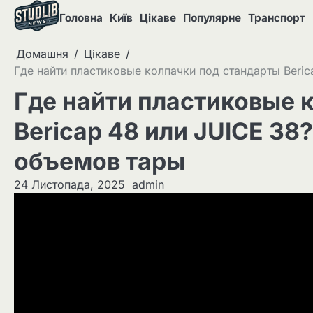
Перейти
Головна
Київ
Цікаве
Популярне
Транспорт
до
вмісту
Домашня
Цікаве
Где найти пластиковые колпачки под стандарты Beri
Где найти пластиковые 
Bericap 48 или JUICE 38
объемов тары
24 Листопада, 2025
admin