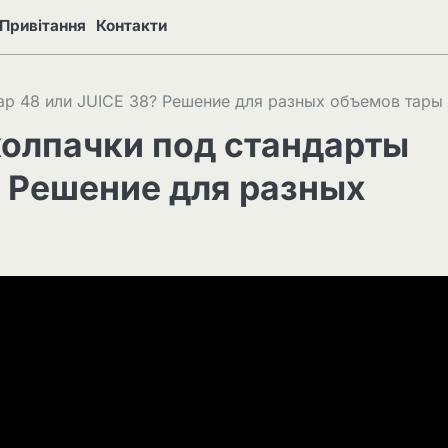
Привітання
Контакти
cap 48 или JUICE 38? Решение для разных объемов тары
колпачки под стандарты
? Решение для разных