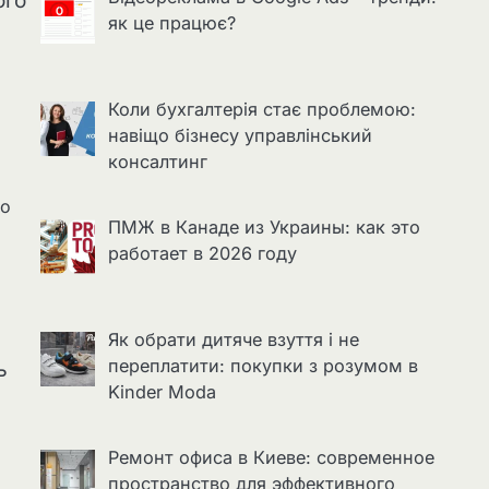
ого
як це працює?
Коли бухгалтерія стає проблемою:
навіщо бізнесу управлінський
консалтинг
во
ПМЖ в Канаде из Украины: как это
работает в 2026 году
Як обрати дитяче взуття і не
переплатити: покупки з розумом в
ь
Kinder Moda
Ремонт офиса в Киеве: современное
пространство для эффективного