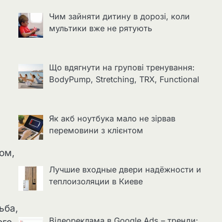
Чим зайняти дитину в дорозі, коли
мультики вже не рятують
Що вдягнути на групові тренування:
BodyPump, Stretching, TRX, Functional
Як акб ноутбука мало не зірвав
перемовини з клієнтом
ом,
Лучшие входные двери надёжности и
теплоизоляции в Киеве
ьба,
Відеореклама в Google Ads – тренди: