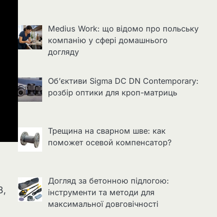
Medius Work: що відомо про польську
компанію у сфері домашнього
догляду
Об’єктиви Sigma DC DN Contemporary:
розбір оптики для кроп-матриць
Трещина на сварном шве: как
поможет осевой компенсатор?
Догляд за бетонною підлогою:
8,
інструменти та методи для
максимальної довговічності