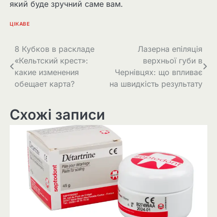
який буде зручний саме вам.
ЦІКАВЕ
Навігація
8 Кубков в раскладе
Лазерна епіляція
«Кельтский крест»:
верхньої губи в
записів
какие изменения
Чернівцях: що впливає
обещает карта?
на швидкість результату
Схожі записи