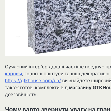
Сучасний інтер’єр дедалі частіше поєднує п
карнізи
, гранітні плінтуси та інші декоратив
https://gtkhouse.com/ua/
ви знайдете широкий
також готові комплекти від
магазину GTKHo
довговічність.
Чому варто звернути увагу на гран