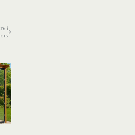
ть і
ість