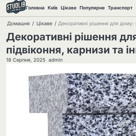
Перейти
Головна
Київ
Цікаве
Популярне
Транспорт
до
вмісту
Домашня
Цікаве
Декоративні рішення для дому: я
Декоративні рішення для
підвіконня, карнизи та і
18 Серпня, 2025
admin