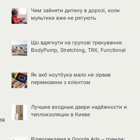
Чим зайняти дитину в дорозі, коли
мультики вже не рятують
Що вдягнути на групові тренування:
BodyPump, Stretching, TRX, Functional
Як акб ноутбука мало не зірвав
перемовини з клієнтом
Лучшие входные двери надёжности и
теплоизоляции в Киеве
ля
Відеореклама в Google Ads – тренди: