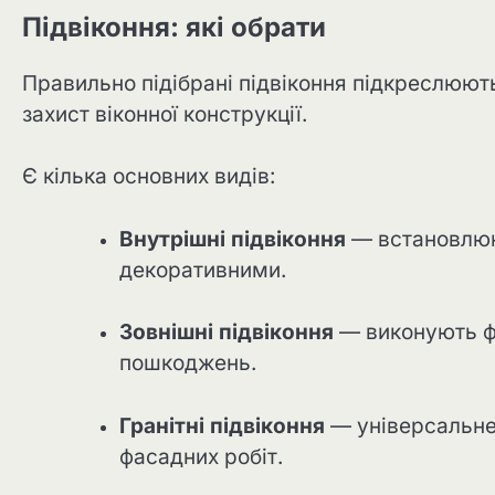
Підвіконня: які обрати
Правильно підібрані підвіконня підкреслюют
захист віконної конструкції.
Є кілька основних видів:
Внутрішні підвіконня
— встановлюю
декоративними.
Зовнішні підвіконня
— виконують фу
пошкоджень.
Гранітні підвіконня
— універсальне р
фасадних робіт.