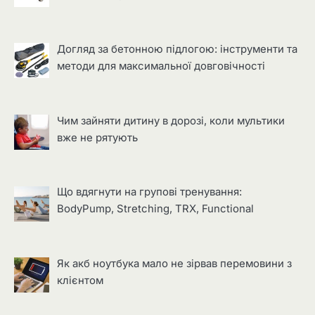
Догляд за бетонною підлогою: інструменти та
методи для максимальної довговічності
Чим зайняти дитину в дорозі, коли мультики
вже не рятують
Що вдягнути на групові тренування:
BodyPump, Stretching, TRX, Functional
Як акб ноутбука мало не зірвав перемовини з
клієнтом