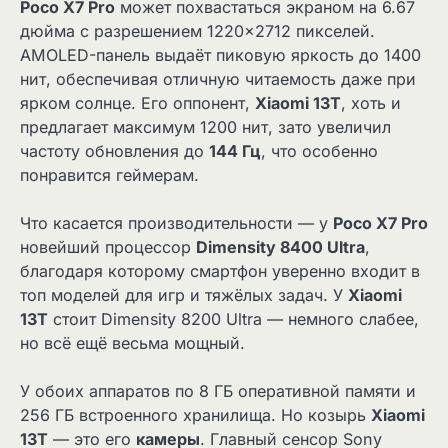
Poco X7 Pro
может похвастаться экраном на 6.67
дюйма с разрешением 1220×2712 пикселей.
AMOLED-панель выдаёт пиковую яркость до 1400
нит, обеспечивая отличную читаемость даже при
ярком солнце. Его оппонент,
Xiaomi 13T
, хоть и
предлагает максимум 1200 нит, зато увеличил
частоту обновления до
144 Гц
, что особенно
понравится геймерам.
Что касается производительности — у
Poco X7 Pro
новейший процессор
Dimensity 8400 Ultra
,
благодаря которому смартфон уверенно входит в
топ моделей для игр и тяжёлых задач. У
Xiaomi
13T
стоит Dimensity 8200 Ultra — немного слабее,
но всё ещё весьма мощный.
У обоих аппаратов по 8 ГБ оперативной памяти и
256 ГБ встроенного хранилища. Но козырь
Xiaomi
13T
— это его
камеры
. Главный сенсор Sony