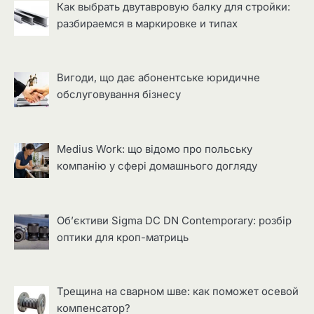
Как выбрать двутавровую балку для стройки:
разбираемся в маркировке и типах
Вигоди, що дає абонентське юридичне
обслуговування бізнесу
Medius Work: що відомо про польську
компанію у сфері домашнього догляду
Об’єктиви Sigma DC DN Contemporary: розбір
оптики для кроп-матриць
Трещина на сварном шве: как поможет осевой
компенсатор?