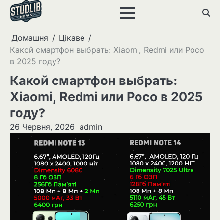
Перейти
до
вмісту
Домашня
Цікаве
Какой смартфон выбрать: Xiaomi, Redmi или Poco
в 2025 году?
Какой смартфон выбрать:
Xiaomi, Redmi или Poco в 2025
году?
26 Червня, 2026
admin