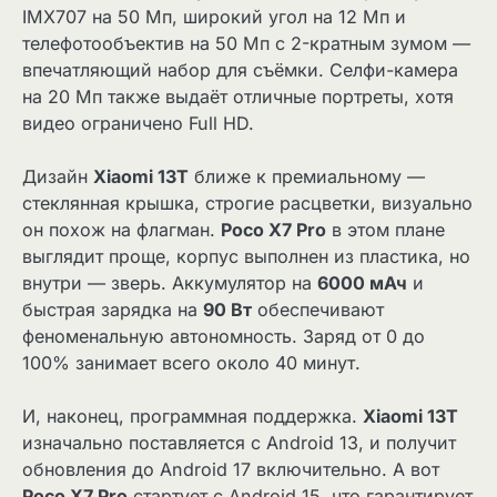
IMX707 на 50 Мп, широкий угол на 12 Мп и
телефотообъектив на 50 Мп с 2-кратным зумом —
впечатляющий набор для съёмки. Селфи-камера
на 20 Мп также выдаёт отличные портреты, хотя
видео ограничено Full HD.
Дизайн
Xiaomi 13T
ближе к премиальному —
стеклянная крышка, строгие расцветки, визуально
он похож на флагман.
Poco X7 Pro
в этом плане
выглядит проще, корпус выполнен из пластика, но
внутри — зверь. Аккумулятор на
6000 мАч
и
быстрая зарядка на
90 Вт
обеспечивают
феноменальную автономность. Заряд от 0 до
100% занимает всего около 40 минут.
И, наконец, программная поддержка.
Xiaomi 13T
изначально поставляется с Android 13, и получит
обновления до Android 17 включительно. А вот
Poco X7 Pro
стартует с Android 15, что гарантирует