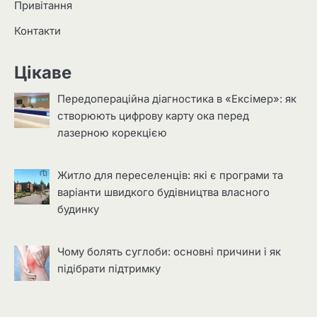
Привітання
Контакти
Цікаве
Передопераційна діагностика в «Ексімер»: як
створюють цифрову карту ока перед
лазерною корекцією
Житло для переселенців: які є програми та
варіанти швидкого будівництва власного
будинку
Чому болять суглоби: основні причини і як
підібрати підтримку