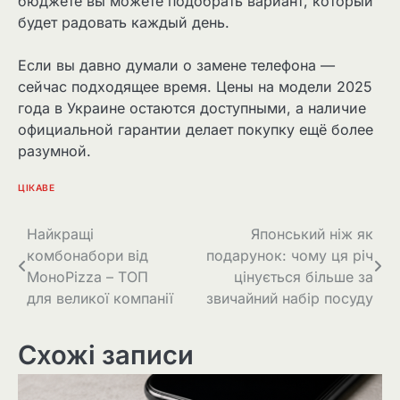
бюджете вы можете подобрать вариант, который
будет радовать каждый день.
Если вы давно думали о замене телефона —
сейчас подходящее время. Цены на модели 2025
года в Украине остаются доступными, а наличие
официальной гарантии делает покупку ещё более
разумной.
ЦІКАВЕ
Навігація
Найкращі
Японський ніж як
комбонабори від
подарунок: чому ця річ
записів
МоноPizza – ТОП
цінується більше за
для великої компанії
звичайний набір посуду
Схожі записи