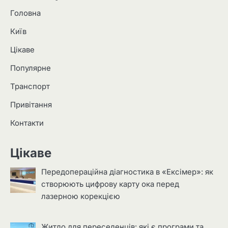
Головна
Київ
Цікаве
Популярне
Транспорт
Привітання
Контакти
Цікаве
Передопераційна діагностика в «Ексімер»: як
створюють цифрову карту ока перед
лазерною корекцією
Житло для переселенців: які є програми та