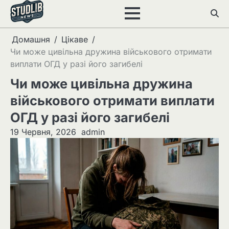
Перейти
до
вмісту
Домашня
Цікаве
Чи може цивільна дружина військового отримати
виплати ОГД у разі його загибелі
Чи може цивільна дружина
військового отримати виплати
ОГД у разі його загибелі
19 Червня, 2026
admin