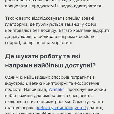
працювати з продуктом і швидко адаптуватися.
Також варто відслідковувати спеціалізовані
платформи, де публікуються вакансії у сфері
криптовалют без досвіду. Багато компаній відкриті
до джуніорів, особливо в напрямах customer
support, compliance та маркетинг.
Де шукати роботу та які
напрями найбільш доступні?
Одним із найшвидших способів потрапити в
індустрію є великі криптобіржі та екосистемні
проєкти. Наприклад,
WhiteBIT
пропонує широкий
вибір позицій для різних рівнів спеціалістів,
включно з початковими ролями. Саме тут часто
стартує перша
робота у криптоіндустрії
для тих,
хто не має комерційного досвіду, але розуміє