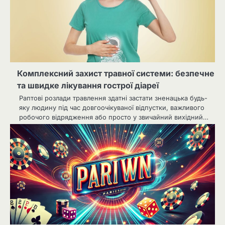
Комплексний захист травної системи: безпечне
та швидке лікування гострої діареї
Раптові розлади травлення здатні застати зненацька будь-
яку людину під час довгоочікуваної відпустки, важливого
робочого відрядження або просто у звичайний вихідний…