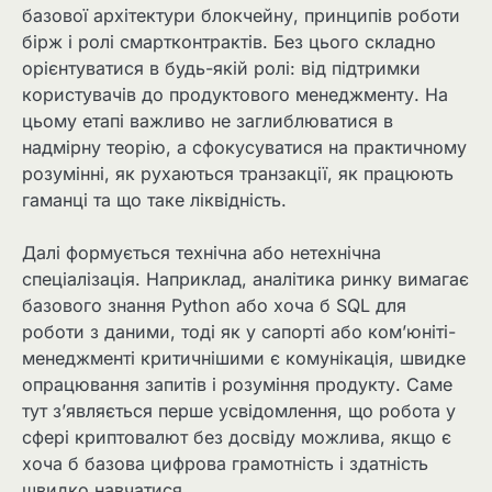
базової архітектури блокчейну, принципів роботи
бірж і ролі смартконтрактів. Без цього складно
орієнтуватися в будь-якій ролі: від підтримки
користувачів до продуктового менеджменту. На
цьому етапі важливо не заглиблюватися в
надмірну теорію, а сфокусуватися на практичному
розумінні, як рухаються транзакції, як працюють
гаманці та що таке ліквідність.
Далі формується технічна або нетехнічна
спеціалізація. Наприклад, аналітика ринку вимагає
базового знання Python або хоча б SQL для
роботи з даними, тоді як у сапорті або ком’юніті-
менеджменті критичнішими є комунікація, швидке
опрацювання запитів і розуміння продукту. Саме
тут з’являється перше усвідомлення, що робота у
сфері криптовалют без досвіду можлива, якщо є
хоча б базова цифрова грамотність і здатність
швидко навчатися.