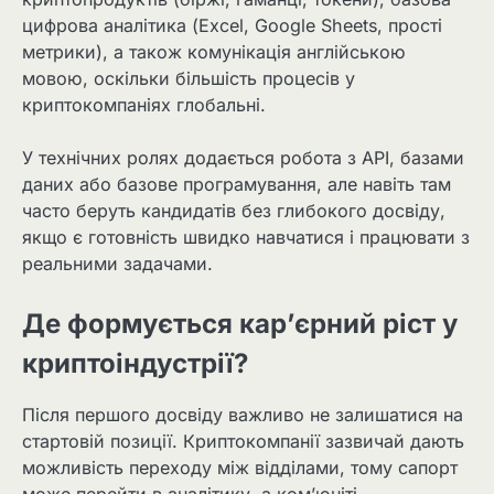
цифрова аналітика (Excel, Google Sheets, прості
метрики), а також комунікація англійською
мовою, оскільки більшість процесів у
криптокомпаніях глобальні.
У технічних ролях додається робота з API, базами
даних або базове програмування, але навіть там
часто беруть кандидатів без глибокого досвіду,
якщо є готовність швидко навчатися і працювати з
реальними задачами.
Де формується кар’єрний ріст у
криптоіндустрії?
Після першого досвіду важливо не залишатися на
стартовій позиції. Криптокомпанії зазвичай дають
можливість переходу між відділами, тому сапорт
може перейти в аналітику, а ком’юніті-