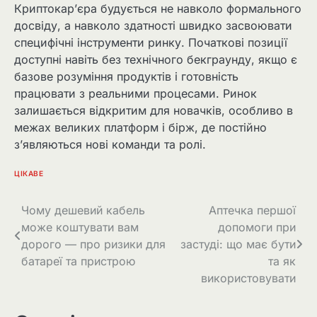
Криптокар’єра будується не навколо формального
досвіду, а навколо здатності швидко засвоювати
специфічні інструменти ринку. Початкові позиції
доступні навіть без технічного бекграунду, якщо є
базове розуміння продуктів і готовність
працювати з реальними процесами. Ринок
залишається відкритим для новачків, особливо в
межах великих платформ і бірж, де постійно
з’являються нові команди та ролі.
ЦІКАВЕ
Навігація
Чому дешевий кабель
Аптечка першої
може коштувати вам
допомоги при
записів
дорого — про ризики для
застуді: що має бути
батареї та пристрою
та як
використовувати