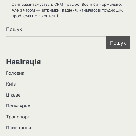
Сайт завантажується. CRM працює. Все ніби нормально.
Але з часом — затримки, падіння, «тимчасові труднощі». І
проблема не в контенті…
Пошук
Пошук
Навігація
Головна
Київ
Цікаве
Популярне
Транспорт
Привітання