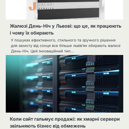
Жалюзі День-Ніч у Львові: що це, як працюють
і чому їх обирають
У пошуках ефективного, стильного та зручного рішення
для захисту від сонця все більше львів’ян обирають жалюзі
День-Ніч. Цей інноваційний тип…
Коли сайт гальмує продажі: як хмарні сервери
звільняють бізнес від обмежень