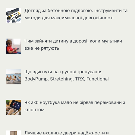
Догляд за бетонною підлогою: інструменти та
методи для максимальної довговічності
Чим зайняти дитину в дорозі, коли мультики
вже не рятують
Що вдягнути на групові тренування:
BodyPump, Stretching, TRX, Functional
Як акб ноутбука мало не зірвав перемовини з
клієнтом
Лучшие входные двери надёжности и