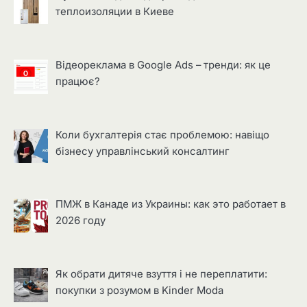
теплоизоляции в Киеве
Відеореклама в Google Ads – тренди: як це
працює?
Коли бухгалтерія стає проблемою: навіщо
бізнесу управлінський консалтинг
ПМЖ в Канаде из Украины: как это работает в
2026 году
Як обрати дитяче взуття і не переплатити:
покупки з розумом в Kinder Moda