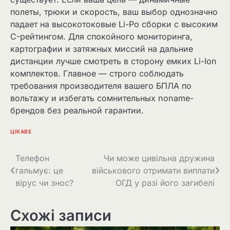
полеты, трюки и скорость, ваш выбор однозначно
падает на высокотоковые Li-Po сборки с высоким
C-рейтингом. Для спокойного мониторинга,
картографии и затяжных миссий на дальние
дистанции лучше смотреть в сторону емких Li-Ion
комплектов. Главное — строго соблюдать
требования производителя вашего БПЛА по
вольтажу и избегать сомнительных noname-
брендов без реальной гарантии.
ЦІКАВЕ
Навігація
Телефон
Чи може цивільна дружина
гальмує: це
військового отримати виплати
записів
вірус чи знос?
ОГД у разі його загибелі
Схожі записи