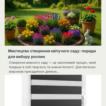
Мистецтво створення квітучого саду: поради
для вибору рослин
Створення власного саду — це захопливий процес, який
поєднує в собі творчість та знання біології. Для багатьох
власників присадибних ділянок…