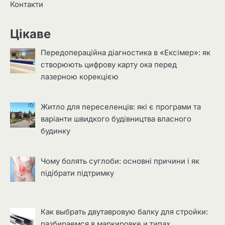
Контакти
Цікаве
Передопераційна діагностика в «Ексімер»: як
створюють цифрову карту ока перед
лазерною корекцією
Житло для переселенців: які є програми та
варіанти швидкого будівництва власного
будинку
Чому болять суглоби: основні причини і як
підібрати підтримку
Как выбрать двутавровую балку для стройки:
разбираемся в маркировке и типах