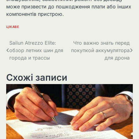
може призвести до пошкодження плати або інших
компонентів пристрою.
ЦІКАВЕ
Навігація
Sailun Atrezzo Elite:
Что важно знать перед
обзор летних шин для
покупкой аккумулятора
записів
города и трассы
для дрона
Схожі записи