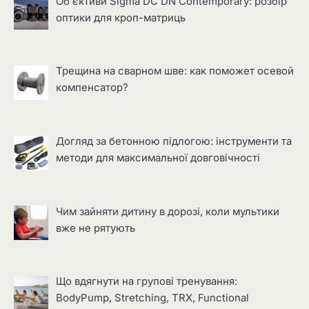
Об’єктиви Sigma DC DN Contemporary: розбір
оптики для кроп-матриць
Трещина на сварном шве: как поможет осевой
компенсатор?
Догляд за бетонною підлогою: інструменти та
методи для максимальної довговічності
Чим зайняти дитину в дорозі, коли мультики
вже не рятують
Що вдягнути на групові тренування:
BodyPump, Stretching, TRX, Functional