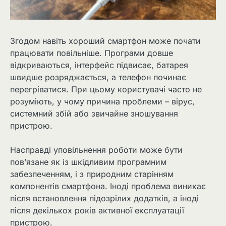
Згодом навіть хороший смартфон може почати
працювати повільніше. Програми довше
відкриваються, інтерфейс підвисає, батарея
швидше розряджається, а телефон починає
перегріватися. При цьому користувачі часто не
розуміють, у чому причина проблеми – вірус,
системний збій або звичайне зношування
пристрою.
Насправді уповільнення роботи може бути
пов’язане як із шкідливим програмним
забезпеченням, і з природним старінням
компонентів смартфона. Іноді проблема виникає
після встановлення підозрілих додатків, а іноді
після декількох років активної експлуатації
пристрою.