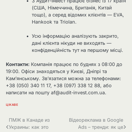
З Аудит-Інвест працює бізнес із 17 країн
(США, Німеччина, Британія, Китай
тощо), а серед відомих клієнтів — EVA,
Hankook та Triolan.
Усю інформацію аналізують закрито,
дані клієнта нікуди не виходять —
конфіденційність тут на першому місці.
Контакти:
Компанія працює по буднях з 08:00 до
19:00. Офіси знаходяться у Києві, Дніпрі та
Кам’янському. Зв’язатися можна за телефонами:
+38 (050) 340 11 17, +38 (097) 338 12 88, або
написати на пошту af@audit-invest.com.ua.
ЦІКАВЕ
Навігація
ПМЖ в Канаде из
Відеореклама в Google
Украины: как это
Ads – тренди: як це
записів