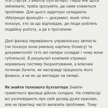
Усе стартує з аналізу бухгалтерії. Перш ніж щось
змінювати, треба зрозуміти, де саме ховається
проблема. Для цього аудитори складають
«Матрицю функцій» — документ, який чітко
показує, хто за що відповідає, де люди роблять
подвійну роботу, а де є прогалини.
Далі фахівці перевіряють управлінську звітність
(чи показує вона реальну картину бізнесу) та
документообіг (хто які папери складає і чому вони
губляться). В результаті компанія отримує
нормальну систему бюджетування, а власник
починає бачити, як насправді працюють його
фінанси, а не як це виглядає на папері.
Як знайти толкового бухгалтера
Знайти
грамотного фахівця дійсно складно. На співбесіді
всі розповідають про свій досвід дуже красиво,
але на практиці часто вилазять проблеми. Тому