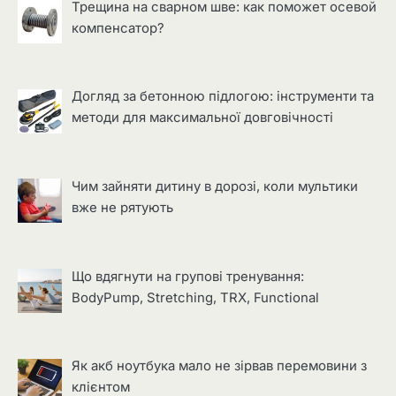
Трещина на сварном шве: как поможет осевой
компенсатор?
Догляд за бетонною підлогою: інструменти та
методи для максимальної довговічності
Чим зайняти дитину в дорозі, коли мультики
вже не рятують
Що вдягнути на групові тренування:
BodyPump, Stretching, TRX, Functional
Як акб ноутбука мало не зірвав перемовини з
клієнтом