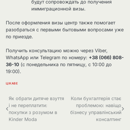
будут сопровождать до получения
иммиграционной визы.
После оформления визы центр также помогает
разобраться с первыми бытовыми вопросами уже
по приезде.
Получить консультацию можно через Viber,
WhatsApp или Telegram по номеру:
+38 (066) 808-
36-10
(с понедельника по пятницу, с 10:00 до
19:00).
ЦІКАВЕ
Навігація
Як обрати дитяче взуття
Коли бухгалтерія стає
і не переплатити:
проблемою: навіщо
записів
покупки з розумом в
бізнесу управлінський
Kinder Moda
консалтинг