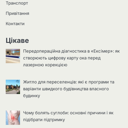
Транспорт
Привітання
Контакти
Цікаве
Передопераційна діагностика в «Ексімер»: як
створюють цифрову карту ока перед
лазерною корекцією
Житло для переселенців: які є програми та
варіанти швидкого будівництва власного
будинку
Чому болять суглоби: основні причини і як
підібрати підтримку