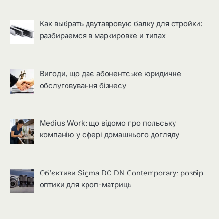
Как выбрать двутавровую балку для стройки:
разбираемся в маркировке и типах
Вигоди, що дає абонентське юридичне
обслуговування бізнесу
Medius Work: що відомо про польську
компанію у сфері домашнього догляду
Об’єктиви Sigma DC DN Contemporary: розбір
оптики для кроп-матриць