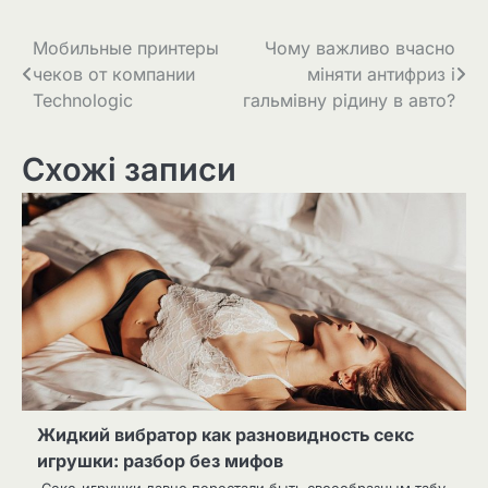
Навігація
Мобильные принтеры
Чому важливо вчасно
чеков от компании
міняти антифриз і
записів
Technologic
гальмівну рідину в авто?
Схожі записи
Жидкий вибратор как разновидность секс
игрушки: разбор без мифов
Секс-игрушки давно перестали быть своеобразным табу,