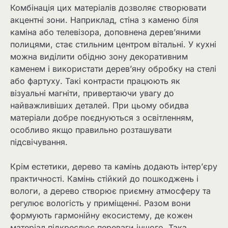
Комбінація цих матеріалів дозволяє створювати
акцентні зони. Наприклад, стіна з каменю біля
каміна або телевізора, доповнена дерев’яними
полицями, стає стильним центром вітальні. У кухні
можна виділити обідню зону декоративним
каменем і використати дерев’яну обробку на стелі
або фартуху. Такі контрасти працюють як
візуальні магніти, привертаючи увагу до
найважливіших деталей. При цьому обидва
матеріали добре поєднуються з освітленням,
особливо якщо правильно розташувати
підсвічування.
Крім естетики, дерево та камінь додають інтер’єру
практичності. Камінь стійкий до пошкоджень і
вологи, а дерево створює приємну атмосферу та
регулює вологість у приміщенні. Разом вони
формують гармонійну екосистему, де кожен
матеріал підкреслює переваги іншого. Така